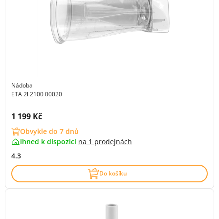
Nádoba
ETA 2l 2100 00020
Cena s DPH:
1 199 Kč
Obvykle do 7 dnů
ihned k dispozici
na
1 prodejnách
4.3
Do košíku