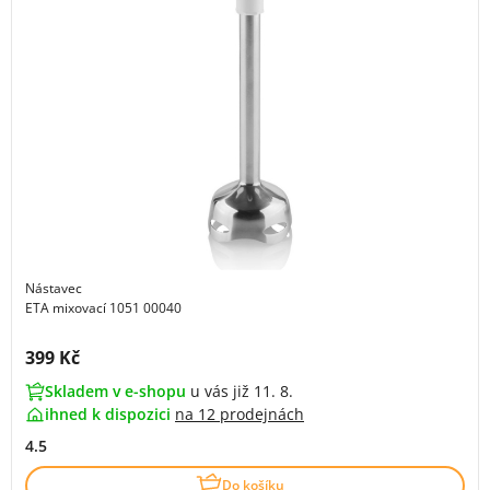
Nástavec
ETA mixovací 1051 00040
Cena s DPH:
399 Kč
Skladem v e-shopu
u vás již 11. 8.
ihned k dispozici
na
12 prodejnách
4.5
Do košíku