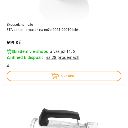
Brousek na nože
ETA Lento - brousek na nože 0051 99010 bílé
Cena s DPH:
699 Kč
Skladem v e-shopu
u vás již 11. 8.
ihned k dispozici
na
28 prodejnách
4
Do košíku