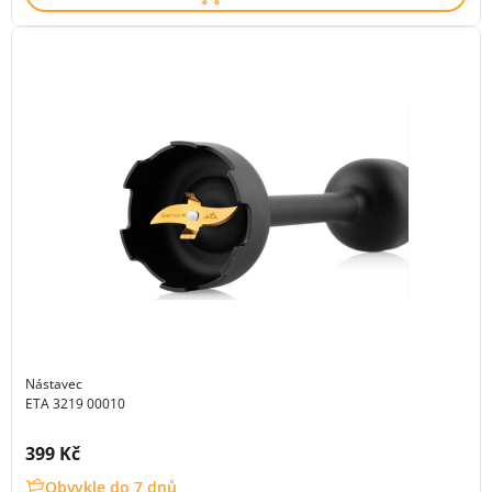
Nástavec
ETA 3219 00010
Cena s DPH:
399 Kč
Obvykle do 7 dnů