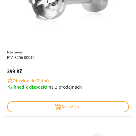
Nástavec
ETA 3256 00010
Cena s DPH:
399 Kč
Obvykle do 7 dnů
ihned k dispozici
na
3 prodejnách
Do košíku