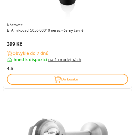
Nástavec
ETA mixovací 5056 00010 nerez - černý černé
Cena s DPH:
399 Kč
Obvykle do 7 dnů
ihned k dispozici
na
1 prodejnách
4.5
Do košíku