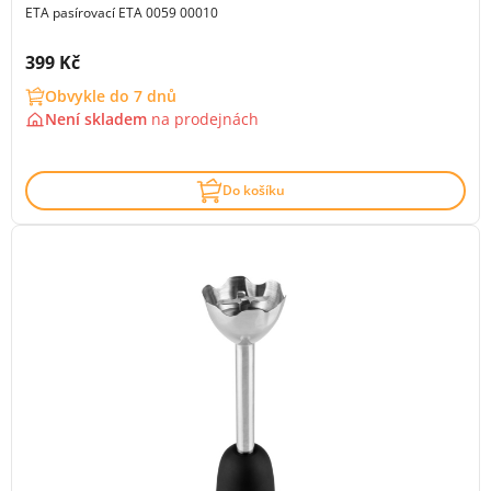
ETA pasírovací ETA 0059 00010
Cena s DPH:
399 Kč
Obvykle do 7 dnů
Není skladem
na
prodejnách
Do košíku