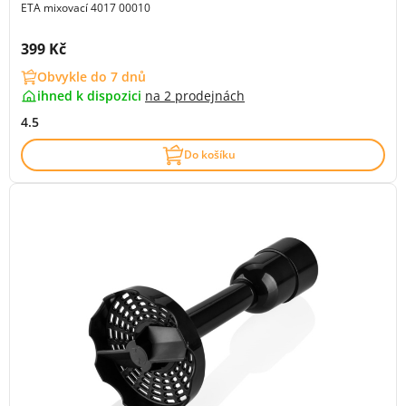
ETA mixovací 4017 00010
Cena s DPH:
399 Kč
Obvykle do 7 dnů
ihned k dispozici
na
2 prodejnách
4.5
Do košíku