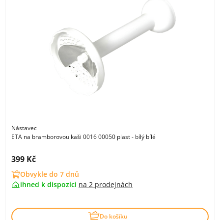
Nástavec
ETA na bramborovou kaši 0016 00050 plast - bílý bílé
Cena s DPH:
399 Kč
Obvykle do 7 dnů
ihned k dispozici
na
2 prodejnách
Do košíku