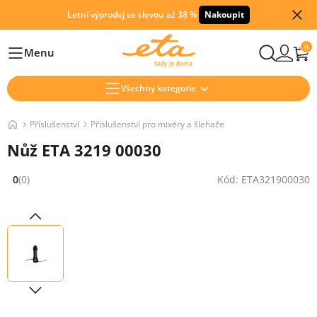
Letní výprodej se slevou až 38 %
Nakoupit
0
Menu
Hlavní
Všechny kategorie
Příslušenství
Příslušenství pro mixéry a šlehače
Nůž ETA 3219 00030
0
(0)
Kód: ETA321900030
Hodnocení: 0 z 5 (0 recenzí)