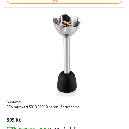
Nástavec
ETA mixovací 5013 00010 nerez - černý černé
Cena s DPH:
399 Kč
Skladem v e-shopu
u vás již 11. 8.