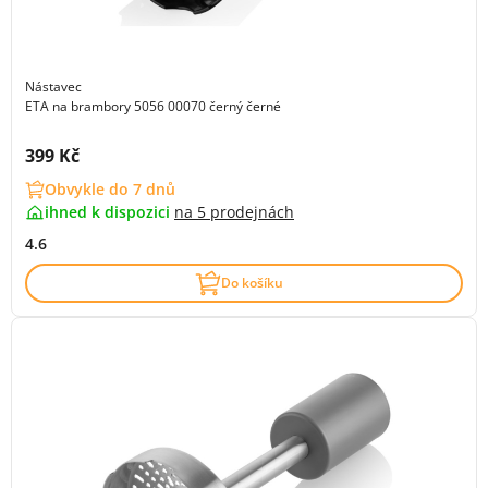
Nástavec
ETA na brambory 5056 00070 černý černé
Cena s DPH:
399 Kč
Obvykle do 7 dnů
ihned k dispozici
na
5 prodejnách
4.6
Do košíku