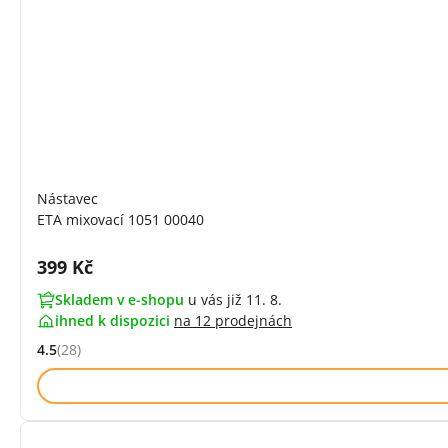
Nástavec
ETA mixovací 1051 00040
Cena s DPH:
399 Kč
Skladem v e-shopu
u vás již 11. 8.
ihned k dispozici
na
12 prodejnách
4.5
(28)
Hodnocení: 4.5 z 5 (28 recenzí)