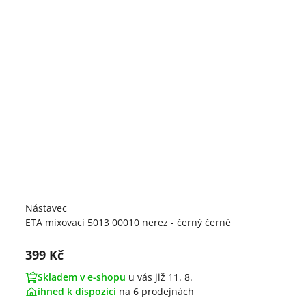
Nástavec
ETA mixovací 5013 00010 nerez - černý černé
Cena s DPH:
399 Kč
Skladem v e-shopu
u vás již 11. 8.
ihned k dispozici
na
6 prodejnách