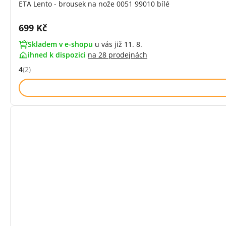
ETA Lento - brousek na nože 0051 99010 bílé
Cena s DPH:
699 Kč
Skladem v e-shopu
u vás již 11. 8.
ihned k dispozici
na
28 prodejnách
4
(2)
Hodnocení: 4 z 5 (2 recenzí)