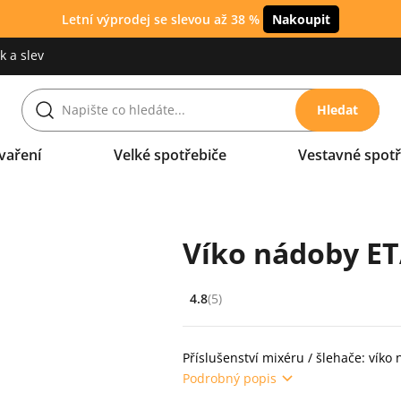
Letní výprodej se slevou až 38 %
Nakoupit
 a slev
Hledat
vaření
Velké spotřebiče
Vestavné spotř
Víko nádoby ET
4.8
(5)
Hodnocení: 4.8 z 5 (5 recenzí)
Příslušenství mixéru / šlehače: víko
Podrobný popis