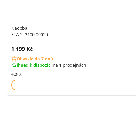
Nádoba
ETA 2l 2100 00020
Cena s DPH:
1 199 Kč
Obvykle do 7 dnů
ihned k dispozici
na
1 prodejnách
4.3
(3)
Hodnocení: 4.3 z 5 (3 recenzí)