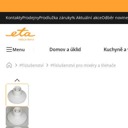
Kontakty
Prodejny
Prodlužka záruky
% Aktuální akce
Odběr novinek
Domov a úklid
Kuchyně a 
Menu
Příslušenství
Příslušenství pro mixéry a šlehače