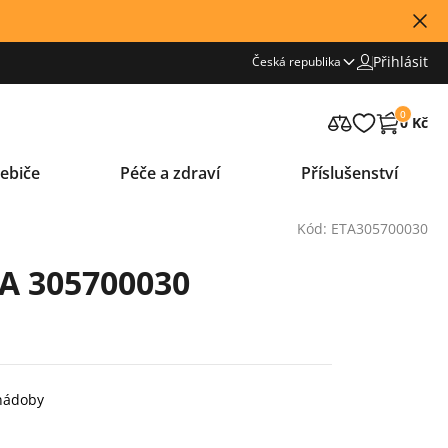
Přihlásit
Česká republika
0
0 Kč
ebiče
Péče a zdraví
Příslušenství
Kód: ETA305700030
A 305700030
 nádoby