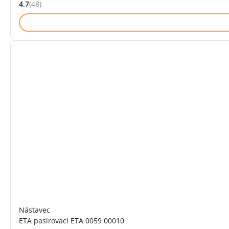
4.7
(48)
Hodnocení: 4.7 z 5 (48 recenzí)
Nástavec
ETA pasírovací ETA 0059 00010