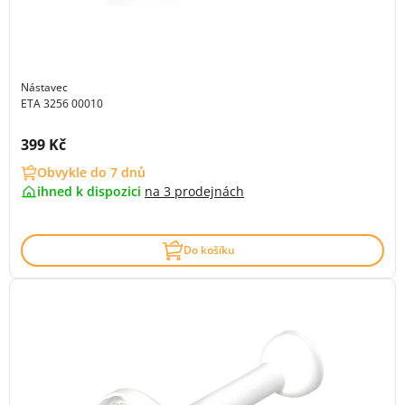
Nástavec
ETA 3256 00010
Cena s DPH:
399 Kč
Obvykle do 7 dnů
ihned k dispozici
na
3 prodejnách
Do košíku