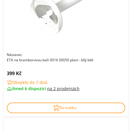
Nástavec
ETA na bramborovou kaši 0016 00050 plast - bílý bílé
Cena s DPH:
399 Kč
Obvykle do 7 dnů
ihned k dispozici
na
2 prodejnách
Do košíku