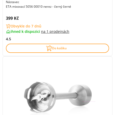
Nástavec
ETA mixovací 5056 00010 nerez - černý černé
Cena s DPH:
399 Kč
Obvykle do 7 dnů
ihned k dispozici
na
1 prodejnách
4.5
Do košíku