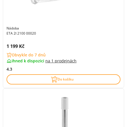
Nádoba
ETA 2l 2100 00020
Cena s DPH:
1 199 Kč
Obvykle do 7 dnů
ihned k dispozici
na
1 prodejnách
4.3
Do košíku