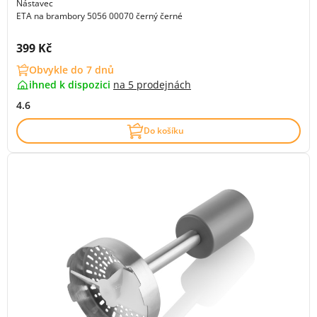
Nástavec
ETA na brambory 5056 00070 černý černé
Cena s DPH:
399 Kč
Obvykle do 7 dnů
ihned k dispozici
na
5 prodejnách
4.6
Do košíku