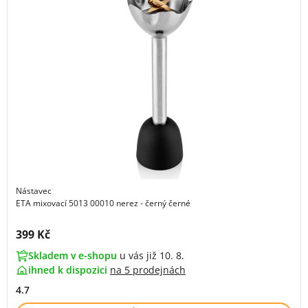
Nástavec
ETA mixovací 5013 00010 nerez - černý černé
Cena s DPH:
399 Kč
Skladem v e-shopu
u vás již 10. 8.
ihned k dispozici
na
5 prodejnách
4.7