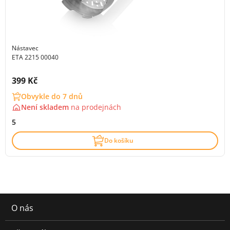
Nástavec
ETA 2215 00040
Cena s DPH:
399 Kč
Obvykle do 7 dnů
Není skladem
na
prodejnách
5
Do košíku
O nás