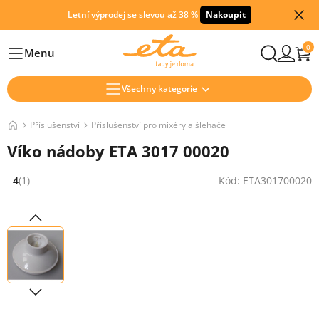
Letní výprodej se slevou až 38 %
Nakoupit
0
Menu
Hlavní
Všechny kategorie
Příslušenství
Příslušenství pro mixéry a šlehače
Víko nádoby ETA 3017 00020
4
(1)
Kód: ETA301700020
Hodnocení: 4 z 5 (1 recenzí)