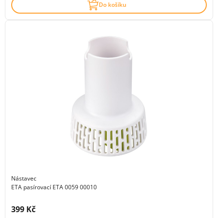
Do košíku
Nástavec
ETA pasírovací ETA 0059 00010
Cena s DPH:
399 Kč