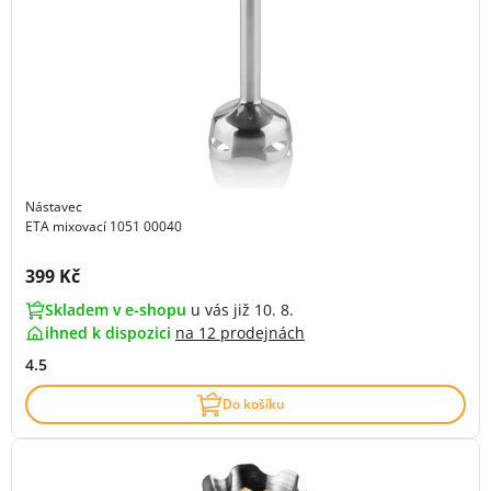
Nástavec
ETA mixovací 1051 00040
Cena s DPH:
399 Kč
Skladem v e-shopu
u vás již 10. 8.
ihned k dispozici
na
12 prodejnách
4.5
Do košíku