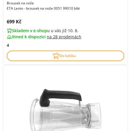
Brousek na nože
ETA Lento - brousek na nože 0051 99010 bílé
Cena s DPH:
699 Kč
Skladem v e-shopu
u vás již 10. 8.
ihned k dispozici
na
28 prodejnách
4
Do košíku