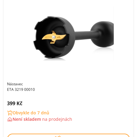
Nástavec
ETA 3219 00010
Cena s DPH:
399 Kč
Obvykle do 7 dnů
Není skladem
na
prodejnách