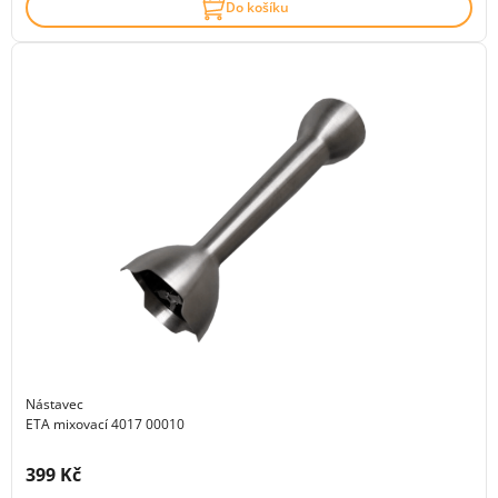
Do košíku
Nástavec
ETA mixovací 4017 00010
Cena s DPH:
399 Kč