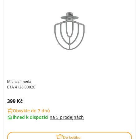
Míchací metla
ETA 4128 00020
Cena s DPH:
399 Kč
Obvykle do 7 dnů
ihned k dispozici
na
5 prodejnách
Do košíku