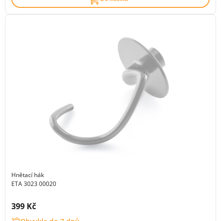
Hnětací hák
ETA 3023 00020
Cena s DPH:
399 Kč