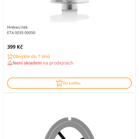
Hnětací hák
ETA 0035 00050
Cena s DPH:
399 Kč
Obvykle do 7 dnů
Není skladem
na
prodejnách
Do košíku