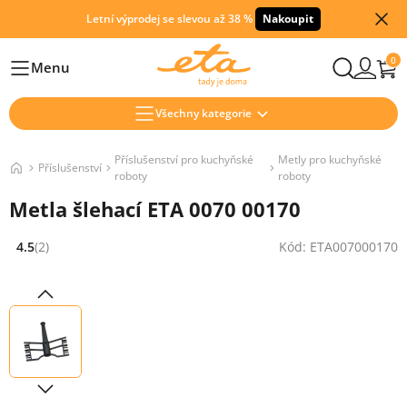
Letní výprodej se slevou až 38 %
Nakoupit
0
Menu
Hlavní
Všechny kategorie
Příslušenství pro kuchyňské
Metly pro kuchyňské
Příslušenství
roboty
roboty
Metla šlehací ETA 0070 00170
4.5
(2)
Kód: ETA007000170
Hodnocení: 4.5 z 5 (2 recenzí)