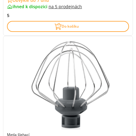
Obvykle do 7 dnů
ihned k dispozici
na
5 prodejnách
5
Do košíku
Metla šlehací