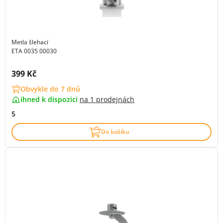
Metla šlehací
ETA 0035 00030
Cena s DPH:
399 Kč
Obvykle do 7 dnů
ihned k dispozici
na
1 prodejnách
5
Do košíku