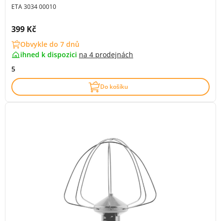
ETA 3034 00010
Cena s DPH:
399 Kč
Obvykle do 7 dnů
ihned k dispozici
na
4 prodejnách
5
Do košíku