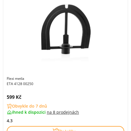
Flexi metla
ETA 4128 00250
Cena s DPH:
599 Kč
Obvykle do 7 dnů
ihned k dispozici
na
8 prodejnách
4.3