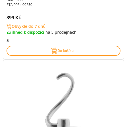
ETA 0034 00250
Cena s DPH:
399 Kč
Obvykle do 7 dnů
ihned k dispozici
na
5 prodejnách
5
Do košíku