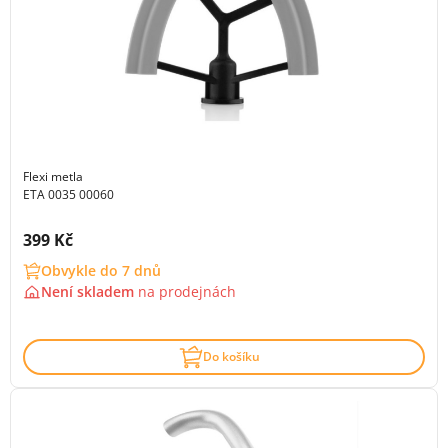
Flexi metla
ETA 0035 00060
Cena s DPH:
399 Kč
Obvykle do 7 dnů
Není skladem
na
prodejnách
Do košíku