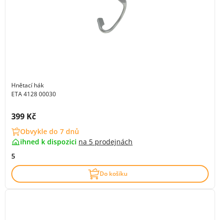
Hnětací hák
ETA 4128 00030
Cena s DPH:
399 Kč
Obvykle do 7 dnů
ihned k dispozici
na
5 prodejnách
5
Do košíku