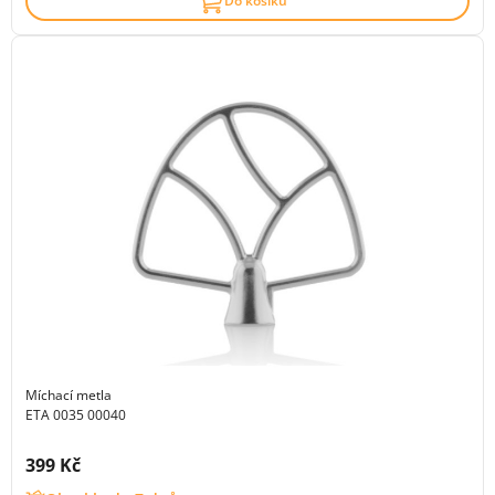
Do košíku
Míchací metla
ETA 0035 00040
Cena s DPH:
399 Kč