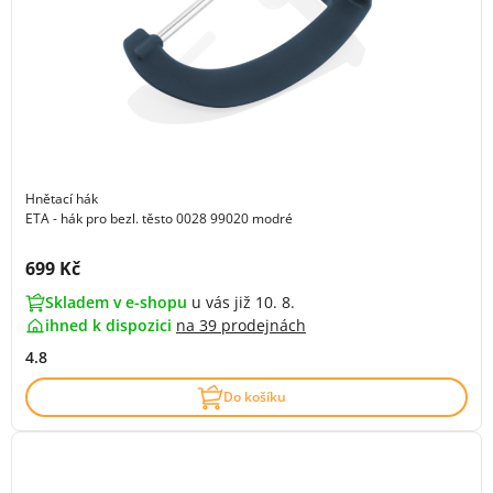
Hnětací hák
ETA - hák pro bezl. těsto 0028 99020 modré
Cena s DPH:
699 Kč
Skladem v e-shopu
u vás již 10. 8.
ihned k dispozici
na
39 prodejnách
4.8
Do košíku