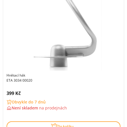
Hnětací hák
ETA 3034 00020
Cena s DPH:
399 Kč
Obvykle do 7 dnů
Není skladem
na
prodejnách
Do košíku