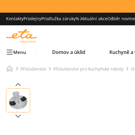
Kontakty
Prodejny
Prodlužka záruky
% Aktuální akce
Odběr novinek
Domov a úklid
Kuchyně a 
Menu
Příslušenství
Příslušenství pro kuchyňské roboty
Os