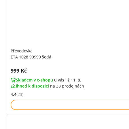
Převodovka
ETA 1028 99999 šedá
Cena s DPH:
999 Kč
Skladem v e-shopu
u vás již 11. 8.
ihned k dispozici
na
38 prodejnách
4.4
(23)
Hodnocení: 4.4 z 5 (23 recenzí)