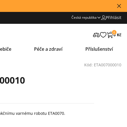
Přihlásit
Česká republika
0
0 Kč
ebiče
Péče a zdraví
Příslušenství
Kód: ETA007000010
 00010
funkčnímu varnému robotu ETA0070.