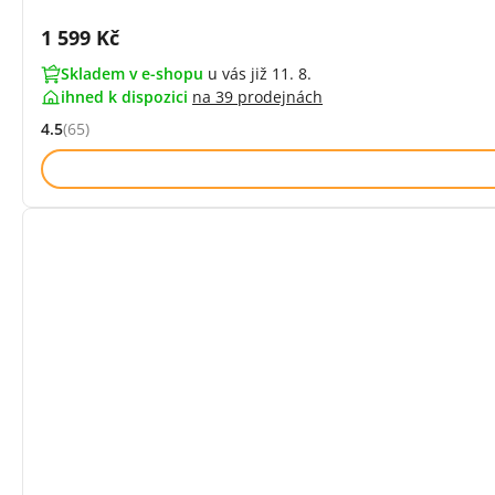
Cena s DPH:
1 599 Kč
Skladem v e-shopu
u vás již 11. 8.
ihned k dispozici
na
39 prodejnách
4.5
(65)
Hodnocení: 4.5 z 5 (65 recenzí)