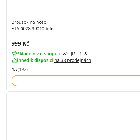
Brousek na nože
ETA 0028 99010 bílé
Cena s DPH:
999 Kč
Skladem v e-shopu
u vás již 11. 8.
ihned k dispozici
na
38 prodejnách
4.7
(192)
Hodnocení: 4.7 z 5 (192 recenzí)