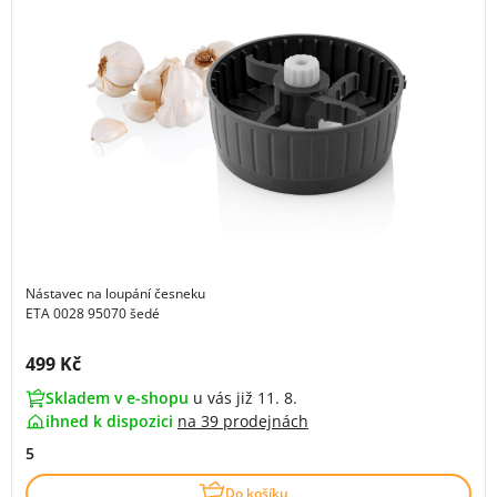
Nástavec na loupání česneku
ETA 0028 95070 šedé
Cena s DPH:
499 Kč
Skladem v e-shopu
u vás již 11. 8.
ihned k dispozici
na
39 prodejnách
5
Do košíku