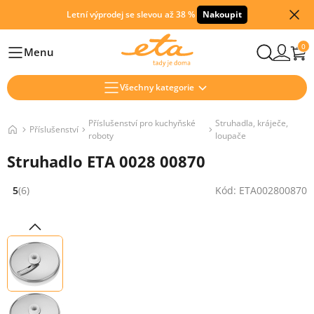
Letní výprodej se slevou až 38 %
Nakoupit
0
Menu
Hlavní
Všechny kategorie
Příslušenství pro kuchyňské
Struhadla, kráječe,
Příslušenství
roboty
loupače
Struhadlo ETA 0028 00870
5
(6)
Kód: ETA002800870
Hodnocení: 5 z 5 (6 recenzí)