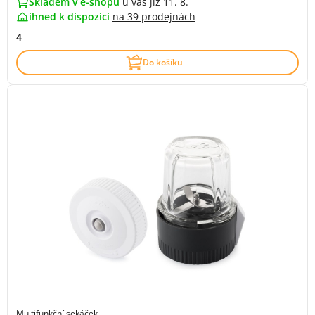
Skladem v e-shopu
u vás již 11. 8.
ihned k dispozici
na
39 prodejnách
4
Do košíku
Multifunkční sekáček