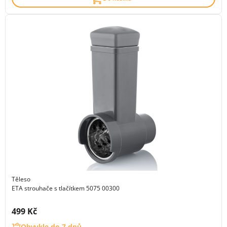
Těleso
ETA strouhače s tlačítkem 5075 00300
Cena s DPH:
499 Kč
Obvykle do 7 dnů