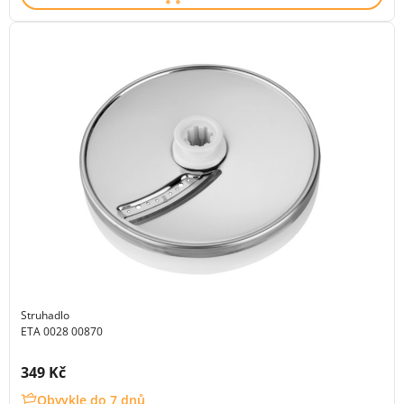
Struhadlo
ETA 0028 00870
Cena s DPH:
349 Kč
Obvykle do 7 dnů