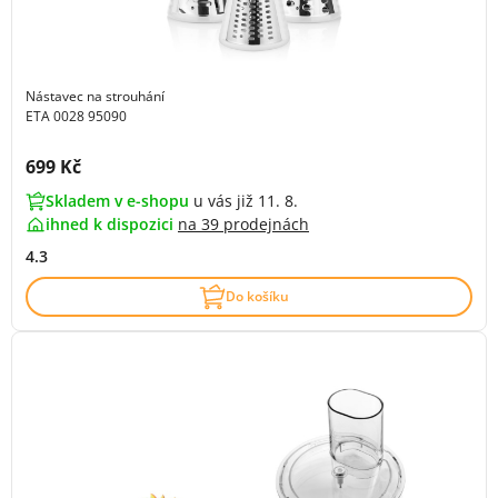
Nástavec na strouhání
ETA 0028 95090
Cena s DPH:
699 Kč
Skladem v e-shopu
u vás již 11. 8.
ihned k dispozici
na
39 prodejnách
4.3
Do košíku