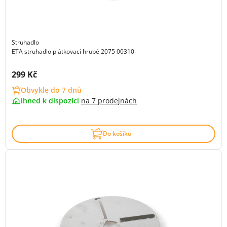
Struhadlo
ETA struhadlo plátkovací hrubé 2075 00310
Cena s DPH:
299 Kč
Obvykle do 7 dnů
ihned k dispozici
na
7 prodejnách
Do košíku