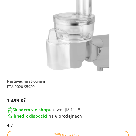
Nástavec na strouhání
ETA 0028 95030
Cena s DPH:
1 499 Kč
Skladem v e-shopu
u vás již 11. 8.
ihned k dispozici
na
6 prodejnách
4.7
Do košíku