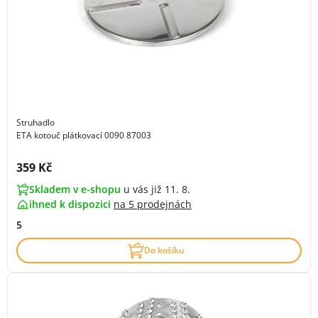
Struhadlo
ETA kotouč plátkovací 0090 87003
Cena s DPH:
359 Kč
Skladem v e-shopu
u vás již 11. 8.
ihned k dispozici
na
5 prodejnách
5
Do košíku