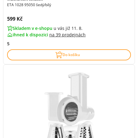
ETA 1028 95050 šedý/bílý
Cena s DPH:
599 Kč
Skladem v e-shopu
u vás již 11. 8.
ihned k dispozici
na
39 prodejnách
5
Do košíku