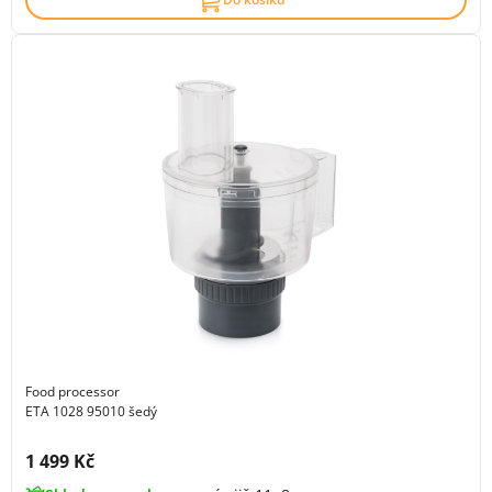
Food processor
ETA 1028 95010 šedý
Cena s DPH:
1 499 Kč