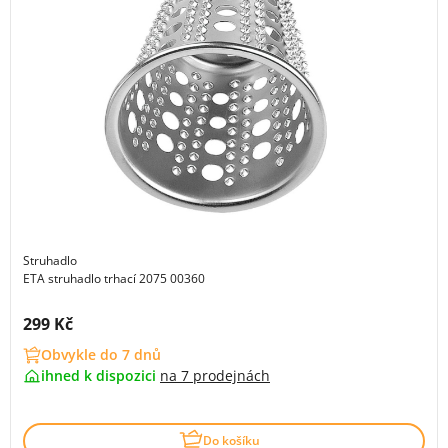
Struhadlo
ETA struhadlo trhací 2075 00360
Cena s DPH:
299 Kč
Obvykle do 7 dnů
ihned k dispozici
na
7 prodejnách
Do košíku