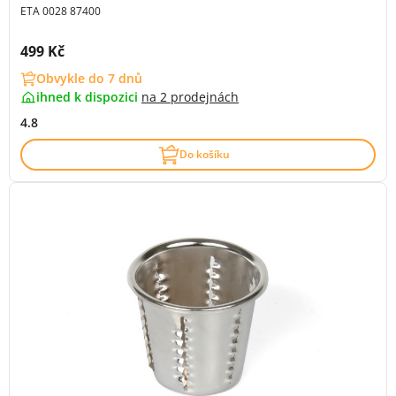
ETA 0028 87400
Cena s DPH:
499 Kč
Obvykle do 7 dnů
ihned k dispozici
na
2 prodejnách
4.8
Do košíku