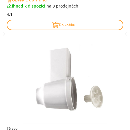
ihned k dispozici
na
8 prodejnách
4.1
Do košíku
Těleso