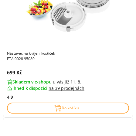
Nástavec na krájení kostiček
ETA 0028 95080
Cena s DPH:
699 Kč
Skladem v e-shopu
u vás již 11. 8.
ihned k dispozici
na
39 prodejnách
4.9
Do košíku