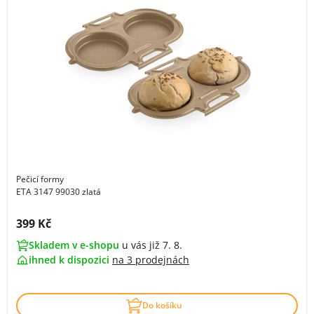
Pečicí formy
ETA 3147 99030 zlatá
Cena s DPH:
399 Kč
Skladem v e-shopu
u vás již 7. 8.
ihned k dispozici
na
3 prodejnách
Do košíku