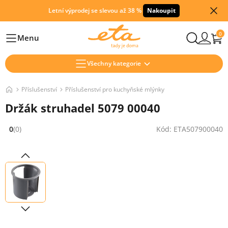
Letní výprodej se slevou až 38 %
Nakoupit
0
Menu
Hlavní
Všechny kategorie
Příslušenství
Příslušenství pro kuchyňské mlýnky
Držák struhadel 5079 00040
0
(0)
Kód: ETA507900040
Hodnocení: 0 z 5 (0 recenzí)