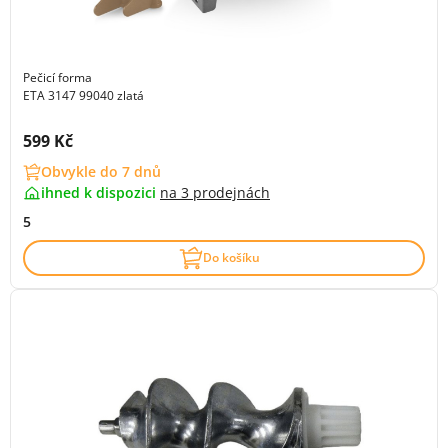
Pečicí forma
ETA 3147 99040 zlatá
Cena s DPH:
599 Kč
Obvykle do 7 dnů
ihned k dispozici
na
3 prodejnách
5
Do košíku