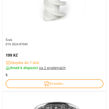
Šnek
ETA 3024 87040
Cena s DPH:
199 Kč
Obvykle do 7 dnů
ihned k dispozici
na
2 prodejnách
5
Do košíku