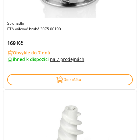
Struhadlo
ETA válcové hrubé 3075 00190
Cena s DPH:
169 Kč
Obvykle do 7 dnů
ihned k dispozici
na
7 prodejnách
Do košíku