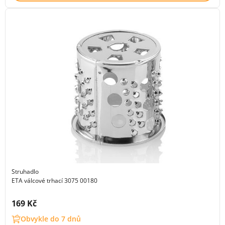
Struhadlo
ETA válcové trhací 3075 00180
Cena s DPH:
169 Kč
Obvykle do 7 dnů