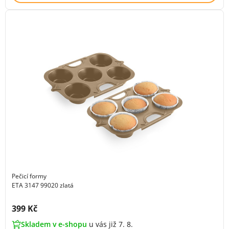
Pečicí formy
ETA 3147 99020 zlatá
Cena s DPH:
399 Kč
Skladem v e-shopu
u vás již 7. 8.