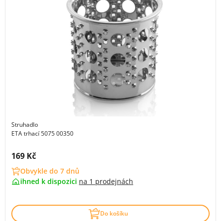
Struhadlo
ETA trhací 5075 00350
Cena s DPH:
169 Kč
Obvykle do 7 dnů
ihned k dispozici
na
1 prodejnách
Do košíku