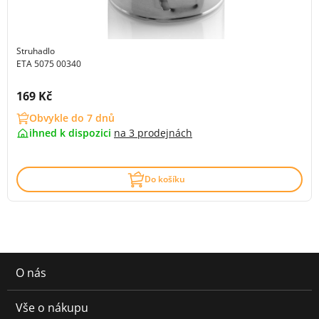
Struhadlo
ETA 5075 00340
Cena s DPH:
169 Kč
Obvykle do 7 dnů
ihned k dispozici
na
3 prodejnách
Do košíku
O nás
Vše o nákupu