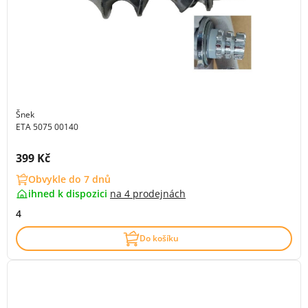
Šnek
ETA 5075 00140
Cena s DPH:
399 Kč
Obvykle do 7 dnů
ihned k dispozici
na
4 prodejnách
4
Do košíku