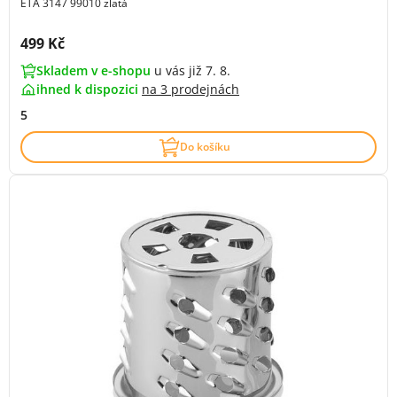
ETA 3147 99010 zlatá
Cena s DPH:
499 Kč
Skladem v e-shopu
u vás již 7. 8.
ihned k dispozici
na
3 prodejnách
5
Do košíku