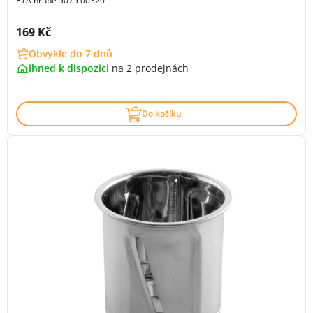
ETA hrubé 5075 00320
Cena s DPH:
169 Kč
Obvykle do 7 dnů
ihned k dispozici
na
2 prodejnách
Do košíku