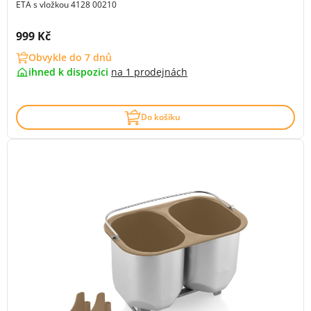
ETA s vložkou 4128 00210
Cena s DPH:
999 Kč
Obvykle do 7 dnů
ihned k dispozici
na
1 prodejnách
Do košíku