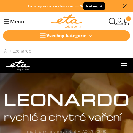
Letní výprodej se slevou až 38 %
Nakoupit
0
Menu
Hlavní
Všechny kategorie
Leonardo
multifunkční varný robot ETA007090000