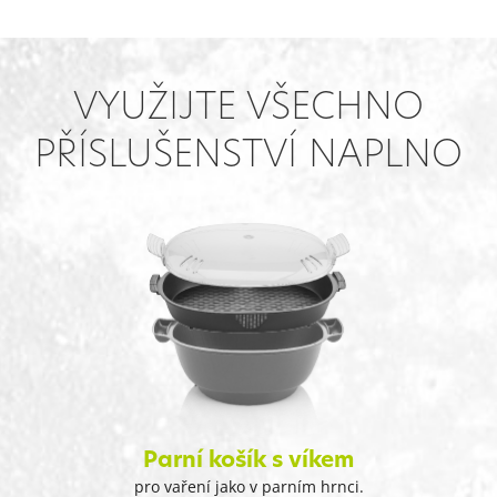
VYUŽIJTE VŠECHNO
PŘÍSLUŠENSTVÍ NAPLNO
Parní košík s víkem
pro vaření jako v parním hrnci.