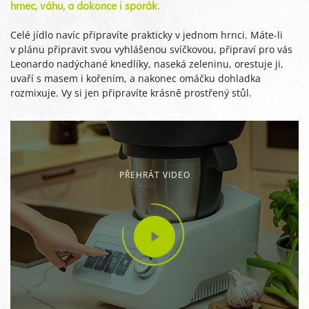
hrnec, váhu, a dokonce i sporák.
Celé jídlo navíc připravíte prakticky v jednom hrnci. Máte-li
v plánu připravit svou vyhlášenou svíčkovou, připraví pro vás
Leonardo nadýchané knedlíky, naseká zeleninu, orestuje ji,
uvaří s masem i kořením, a nakonec omáčku dohladka
rozmixuje. Vy si jen připravíte krásně prostřený stůl.
PŘEHRÁT VIDEO