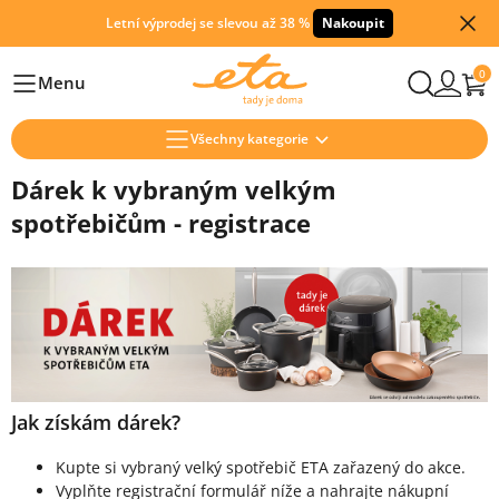
Letní výprodej se slevou až 38 %
Nakoupit
0
Menu
Hlavní
Všechny kategorie
Dárek k vybraným velkým
spotřebičům - registrace
Jak získám dárek?
Kupte si vybraný velký spotřebič ETA zařazený do akce.
Vyplňte registrační formulář níže a nahrajte nákupní