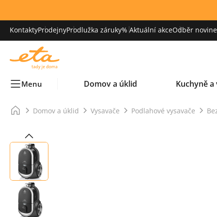
Kontakty
Prodejny
Prodlužka záruky
% Aktuální akce
Odběr novinek
Domov a úklid
Kuchyně a 
Menu
Domov a úklid
Vysavače
Podlahové vysavače
Be