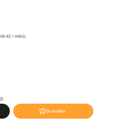
400 Kč / měsíc
.
ch
Do košíku