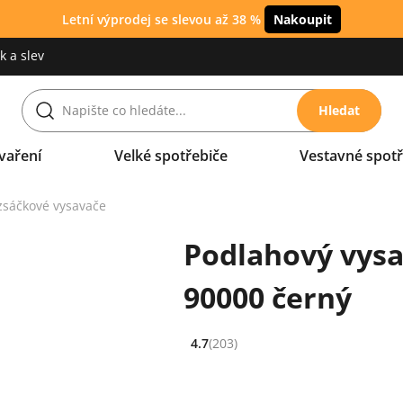
Letní výprodej se slevou až 38 %
Nakoupit
 a slev
Hledat
vaření
Velké spotřebiče
Vestavné spotř
zsáčkové vysavače
Podlahový vysa
90000 černý
4.7
(203)
Hodnocení: 4.7 z 5 (203 recenzí)