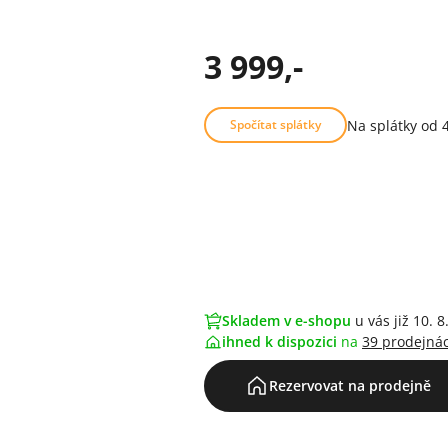
3 999,-
Na splátky od 
Spočítat splátky
Skladem v e-shopu
u vás již 10. 8
ihned k dispozici
na
39 prodejná
Rezervovat na prodejně