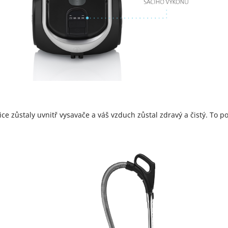
tice zůstaly uvnitř vysavače a váš vzduch zůstal zdravý a čistý. To 