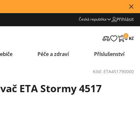
Přihlásit
Česká republika
0
0 Kč
ebiče
Péče a zdraví
Příslušenství
Kód: ETA451790000
vač ETA Stormy 4517