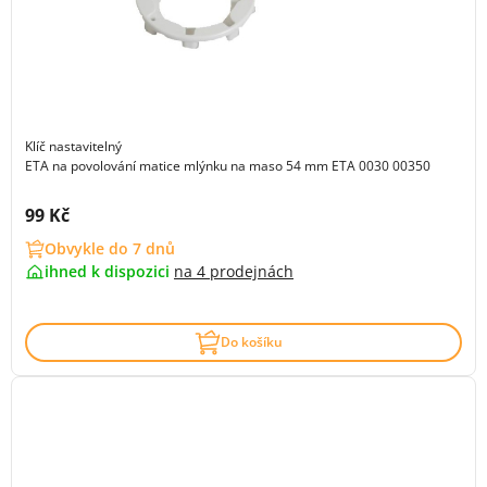
Klíč nastavitelný
ETA na povolování matice mlýnku na maso 54 mm ETA 0030 00350
Cena s DPH:
99 Kč
Obvykle do 7 dnů
ihned k dispozici
na
4 prodejnách
Do košíku