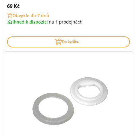
Cena s DPH:
69 Kč
Obvykle do 7 dnů
ihned k dispozici
na
1 prodejnách
Do košíku