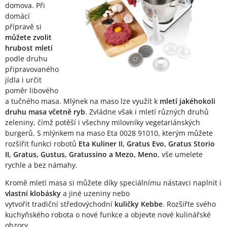
domova. Při
domácí
přípravě si
můžete zvolit
hrubost mletí
podle druhu
připravovaného
jídla i určit
poměr libového
a tučného masa. Mlýnek na maso lze využít k
mletí jakéhokoli
druhu masa včetně ryb
. Zvládne však i mletí různých druhů
zeleniny, čímž potěší i všechny milovníky vegetariánských
burgerů. S mlýnkem na maso Eta 0028 91010, kterým můžete
rozšířit funkci robotů
Eta Kuliner II, Gratus Evo, Gratus Storio
II, Gratus, Gustus, Gratussino a Mezo, Meno
, vše umelete
rychle a bez námahy.
Kromě mletí masa si můžete díky speciálnímu nástavci naplnit i
vlastní klobásky
a jiné uzeniny nebo
vytvořit tradiční středovýchodní
kuličky Kebbe
. Rozšiřte svého
kuchyňského robota o nové funkce a objevte nové kulinářské
obzory.