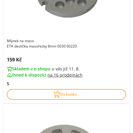
Mlýnek na maso
ETA destička masořezky 8mm 0030 00220
Cena s DPH:
159 Kč
Skladem v e-shopu
u vás již 11. 8.
ihned k dispozici
na
16 prodejnách
5
Do košíku