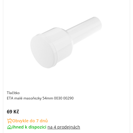
Tlačítko
ETA malé masořezky 54mm 0030 00290
Cena s DPH:
69 Kč
Obvykle do 7 dnů
ihned k dispozici
na
4 prodejnách