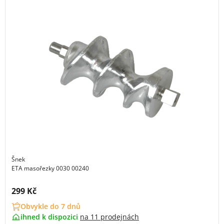
Šnek
ETA masořezky 0030 00240
Cena s DPH:
299 Kč
Obvykle do 7 dnů
ihned k dispozici
na
11 prodejnách