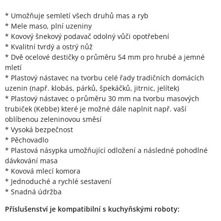
* Umožňuje semletí všech druhů mas a ryb
* Mele maso, plní uzeniny
* Kovový šnekový podavač odolný vůči opotřebení
* Kvalitní tvrdý a ostrý nůž
* Dvě ocelové destičky o průměru 54 mm pro hrubé a jemné
mletí
* Plastový nástavec na tvorbu celé řady tradičních domácích
uzenin (např. klobás, párků, špekáčků, jitrnic, jelítek)
* Plastový nástavec o průměru 30 mm na tvorbu masových
trubiček (Kebbe) které je možné dále naplnit např. vaší
oblíbenou zeleninovou směsí
* Vysoká bezpečnost
* Pěchovadlo
* Plastová násypka umožňující odložení a následné pohodlné
dávkování masa
* Kovová mlecí komora
* Jednoduché a rychlé sestavení
* Snadná údržba
Příslušenství je kompatibilní s kuchyňskými roboty: