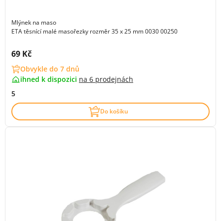
Mlýnek na maso
ETA těsnící malé masořezky rozměr 35 x 25 mm 0030 00250
Cena s DPH:
69 Kč
Obvykle do 7 dnů
ihned k dispozici
na
6 prodejnách
5
Do košíku