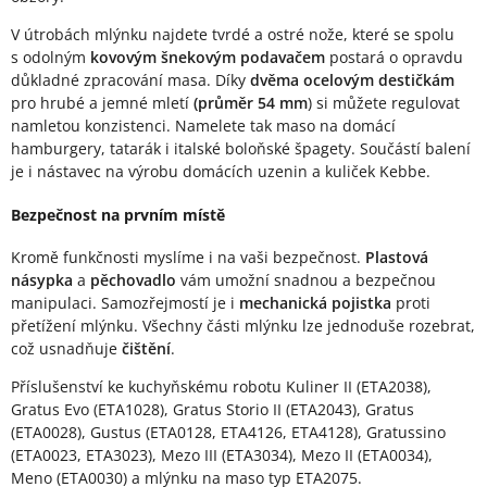
V útrobách mlýnku najdete tvrdé a ostré nože, které se spolu
s odolným
kovovým šnekovým podavačem
postará o opravdu
důkladné zpracování masa. Díky
dvěma ocelovým destičkám
pro hrubé a jemné mletí
(průměr 54 mm
) si můžete regulovat
namletou konzistenci. Namelete tak maso na domácí
hamburgery, tatarák i italské boloňské špagety. Součástí balení
je i nástavec na výrobu domácích uzenin a kuliček Kebbe.
Bezpečnost na prvním místě
Kromě funkčnosti myslíme i na vaši bezpečnost.
Plastová
násypka
a
pěchovadlo
vám umožní snadnou a bezpečnou
manipulaci. Samozřejmostí je i
mechanická pojistka
proti
přetížení mlýnku. Všechny části mlýnku lze jednoduše rozebrat,
což usnadňuje
čištění
.
Příslušenství ke kuchyňskému robotu Kuliner II (ETA2038),
Gratus Evo (ETA1028), Gratus Storio II (ETA2043), Gratus
(ETA0028), Gustus (ETA0128, ETA4126, ETA4128), Gratussino
(ETA0023, ETA3023), Mezo III (ETA3034), Mezo II (ETA0034),
Meno (ETA0030) a mlýnku na maso typ ETA2075.