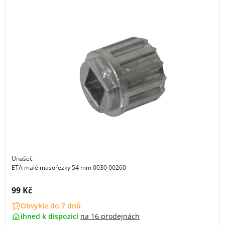
Unašeč
ETA malé masořezky 54 mm 0030 00260
Cena s DPH:
99 Kč
Obvykle do 7 dnů
ihned k dispozici
na
16 prodejnách