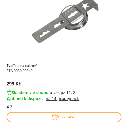
Tvořítko na cukroví
ETA 0030 00340
Cena s DPH:
299 Kč
Skladem v e-shopu
u vás již 11. 8.
ihned k dispozici
na
14 prodejnách
4.2
Do košíku