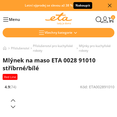
Letní výprodej se slevou až 38 %
Nakoupit
0
Menu
Hlavní
Všechny kategorie
Příslušenství pro kuchyňské
Mlýnky pro kuchyňské
Příslušenství
roboty
roboty
Mlýnek na maso ETA 0028 91010
stříbrné/bílé
Red Line
4.9
(74)
Kód: ETA002891010
Hodnocení: 4.9 z 5 (74 recenzí)