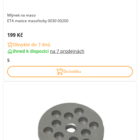
Mlýnek na maso
ETA matice masořezky 0030 00200
Cena s DPH:
199 Kč
Obvykle do 7 dnů
ihned k dispozici
na
7 prodejnách
5
Do košíku