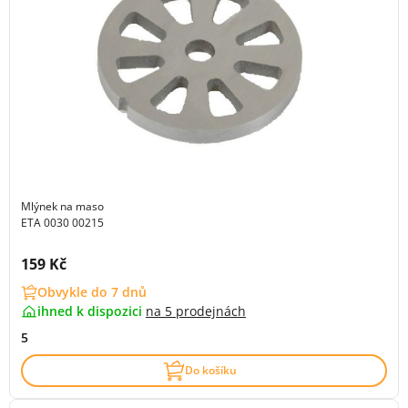
Mlýnek na maso
ETA 0030 00215
Cena s DPH:
159 Kč
Obvykle do 7 dnů
ihned k dispozici
na
5 prodejnách
5
Do košíku