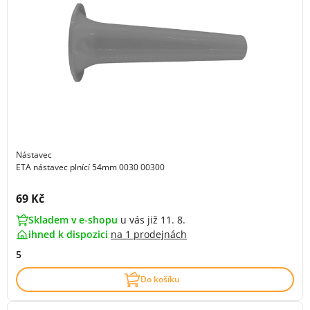
Nástavec
ETA nástavec plnící 54mm 0030 00300
Cena s DPH:
69 Kč
Skladem v e-shopu
u vás již 11. 8.
ihned k dispozici
na
1 prodejnách
5
Do košíku