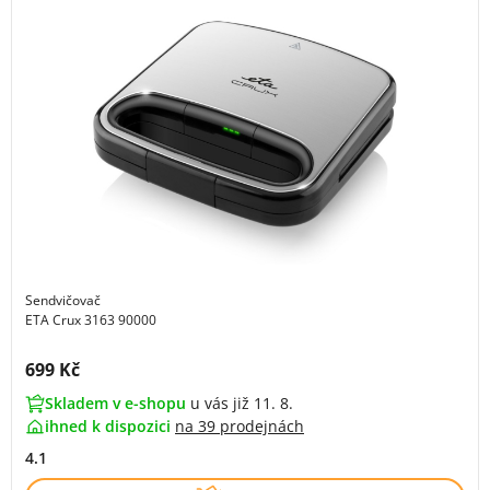
Sendvičovač
ETA Crux 3163 90000
Cena s DPH:
699 Kč
Skladem v e-shopu
u vás již 11. 8.
ihned k dispozici
na
39 prodejnách
4.1