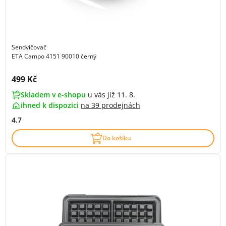
Sendvičovač
ETA Campo 4151 90010 černý
Cena s DPH:
499 Kč
Skladem v e-shopu
u vás již 11. 8.
ihned k dispozici
na
39 prodejnách
4.7
Do košíku