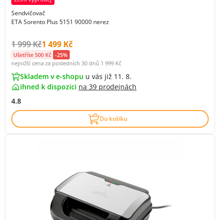
Sendvičovač
ETA Sorento Plus 5151 90000 nerez
Původní cena s DPH:
Cena s DPH:
1 999 Kč
1 499 Kč
Ušetříte 500 Kč
-25%
nejnižší cena za posledních 30 dnů
1 999 Kč
Skladem v e-shopu
u vás již 11. 8.
ihned k dispozici
na
39 prodejnách
4.8
Do košíku