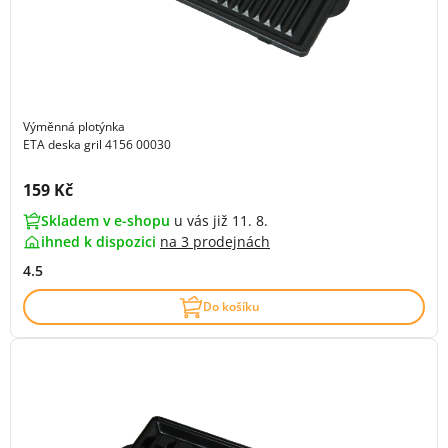
Výměnná plotýnka
ETA deska gril 4156 00030
Cena s DPH:
159 Kč
Skladem v e-shopu
u vás již 11. 8.
ihned k dispozici
na
3 prodejnách
4.5
Do košíku