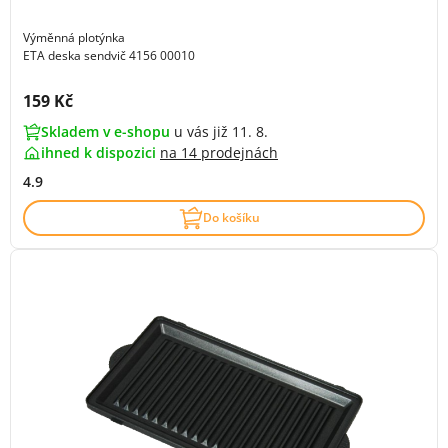
Výměnná plotýnka
ETA deska sendvič 4156 00010
Cena s DPH:
159 Kč
Skladem v e-shopu
u vás již 11. 8.
ihned k dispozici
na
14 prodejnách
4.9
Do košíku