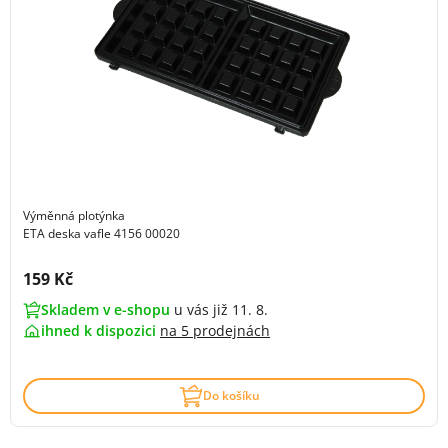
Výměnná plotýnka
ETA deska vafle 4156 00020
Cena s DPH:
159 Kč
Skladem v e-shopu
u vás již 11. 8.
ihned k dispozici
na
5 prodejnách
Do košíku