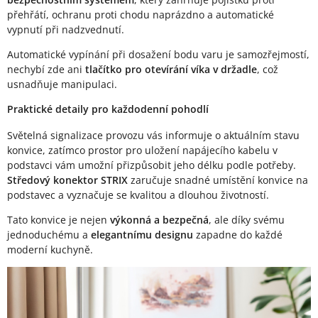
přehřátí, ochranu proti chodu naprázdno a automatické
vypnutí při nadzvednutí.
Automatické vypínání při dosažení bodu varu je samozřejmostí,
nechybí zde ani
tlačítko pro otevírání víka v držadle
, což
usnadňuje manipulaci.
Praktické detaily pro každodenní pohodlí
Světelná signalizace provozu vás informuje o aktuálním stavu
konvice, zatímco prostor pro uložení napájecího kabelu v
podstavci vám umožní přizpůsobit jeho délku podle potřeby.
Středový konektor STRIX
zaručuje snadné umístění konvice na
podstavec a vyznačuje se kvalitou a dlouhou životností.
Tato konvice je nejen
výkonná a bezpečná
, ale díky svému
jednoduchému a
elegantnímu designu
zapadne do každé
moderní kuchyně.