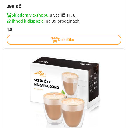
Cena s DPH:
299 Kč
Skladem v e-shopu
u vás již 11. 8.
ihned k dispozici
na
39 prodejnách
4.8
Do košíku