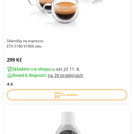
Skleničky na espresso
ETA 5180 91000 sklo
Cena s DPH:
299 Kč
Skladem v e-shopu
u vás již 11. 8.
ihned k dispozici
na
39 prodejnách
4.6
Do košíku