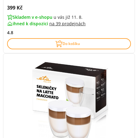
Cena s DPH:
399 Kč
Skladem v e-shopu
u vás již 11. 8.
ihned k dispozici
na
39 prodejnách
4.8
Do košíku