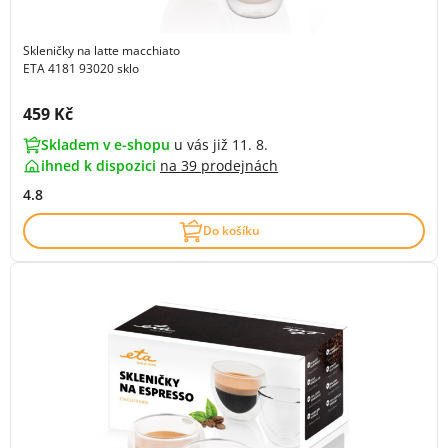
Skleničky na latte macchiato
ETA 4181 93020 sklo
Cena s DPH:
459 Kč
Skladem v e-shopu
u vás již 11. 8.
ihned k dispozici
na
39 prodejnách
4.8
Do košíku