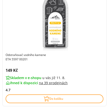
Odstraňovač vodního kamene
ETA 5597 00201
Cena s DPH:
149 Kč
Skladem v e-shopu
u vás již 11. 8.
ihned k dispozici
na
39 prodejnách
4.7
Do košíku