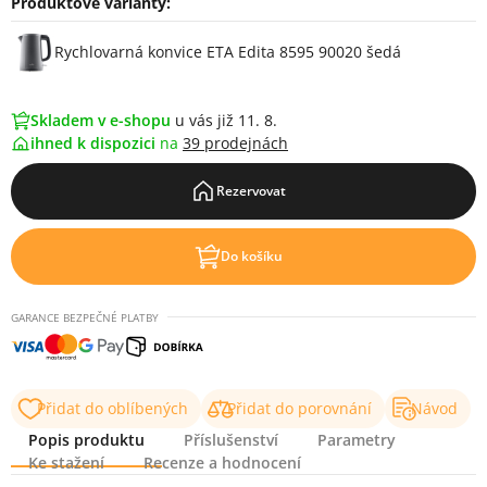
Produktové varianty:
Varianty
Rychlovarná konvice ETA Edita 8595 90020 šedá
Skladem v e-shopu
u vás již 11. 8.
ihned k dispozici
na
39 prodejnách
Rezervovat
Do košíku
GARANCE BEZPEČNÉ PLATBY
Přidat do oblíbených
Přidat do porovnání
Návod
Popis produktu
Příslušenství
Parametry
Ke stažení
Recenze a hodnocení