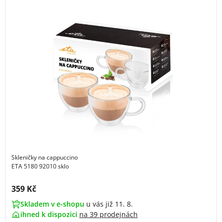
Skleničky na cappuccino
ETA 5180 92010 sklo
Cena s DPH:
359 Kč
Skladem v e-shopu
u vás již 11. 8.
ihned k dispozici
na
39 prodejnách