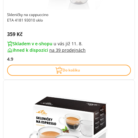
Skleničky na cappuccino
ETA 4181 93010 sklo
Cena s DPH:
359 Kč
Skladem v e-shopu
u vás již 11. 8.
ihned k dispozici
na
39 prodejnách
4.9
Do košíku