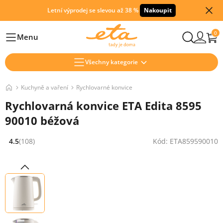
Letní výprodej se slevou až 38 %
Nakoupit
0
Menu
Hlavní
Všechny kategorie
Kuchyně a vaření
Rychlovarné konvice
Rychlovarná konvice ETA Edita 8595
90010 béžová
4.5
(108)
Kód: ETA859590010
Hodnocení: 4.5 z 5 (108 recenzí)