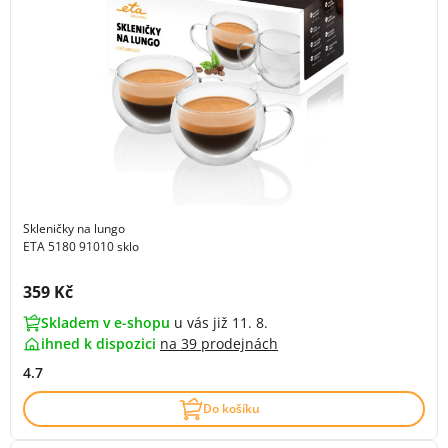
Skleničky na lungo
ETA 5180 91010 sklo
Cena s DPH:
359 Kč
Skladem v e-shopu
u vás již 11. 8.
ihned k dispozici
na
39 prodejnách
4.7
Do košíku