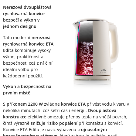
Popis produktu
Nerezová dvouplášťová
rychlovarná konvice –
bezpečí a výkon v
jednom designu
Tato moderní
nerezová
rychlovarná konvice ETA
Edita
kombinuje vysoký
výkon, praktičnost a
bezpečnost, což z ní činí
ideální volbu pro
každodenní použití.
Výkon a bezpečnost na
prvním místě
S
příkonem 2200 W
zvládne
konvice ETA
přivést vodu k varu v
několika minutách, což šetří čas i energii.
Dvouplášťová
konstrukce
efektivně omezuje přenos tepla na vnější povrch,
čímž výrazně
snižuje riziko popálení
při kontaktu s konvicí.
Konvice ETA Edita je navíc vybavena
trojnásobným
bezpečnostním systémem
, který zahrnuje pojistku proti