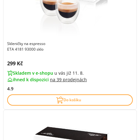
Skleničky na espresso
ETA 4181 93000 sklo
Cena s DPH:
299 Kč
Skladem v e-shopu
u vás již 11. 8.
ihned k dispozici
na
39 prodejnách
4.9
Do košíku