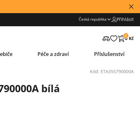
Přihlásit
Česká republika
0
0 Kč
ebiče
Péče a zdraví
Příslušenství
Kód: ETA355790000A
790000A bílá