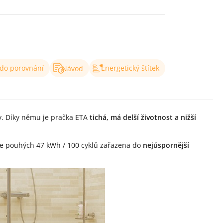
 do porovnání
Energetický štítek
Návod
ky. Díky němu je pračka ETA
tichá, má delší životnost a nižší
gie pouhých 47 kWh / 100 cyklů zařazena do
nejúspornější