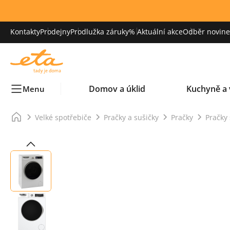
Kontakty
Prodejny
Prodlužka záruky
% Aktuální akce
Odběr novinek
Domov a úklid
Kuchyně a 
Menu
Velké spotřebiče
Pračky a sušičky
Pračky
Pračky