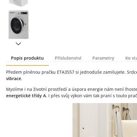
Popis produktu
Příslušenství
Parametry
Ke st
Popis produktu
Předem plněnou pračku ETA3557 si jednoduše zamilujete. Srdc
vibrace
.
Myslíme i na životní prostředí a úspora energie nám není lhos
energetické třídy A
. I přes svůj výkon vám tak praní s touto p