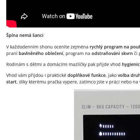
Špína nemá šanci
V každodenním shonu oceníte zejména
rychlý program na pou
praní
bavlněného oblečení
, program na
odstraňování skvrn
či
Rodinám s dětmi a domácími mazlíčky pak přijde vhod
hygieni
Vhod vám přijdou i praktické
doplňkové funkce
, jako
volba druh
start
, díky kterému pračka vypere, zatímco jste v práci nebo na 