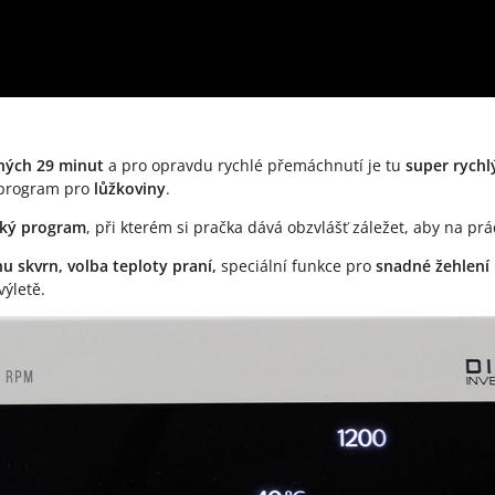
hých 29 minut
a pro opravdu rychlé přemáchnutí je tu
super rych
 program pro
lůžkoviny
.
cký program
, při kterém si pračka dává obzvlášť záležet, aby na prá
u skvrn, volba teploty praní,
speciální funkce pro
snadné žehlení
výletě.