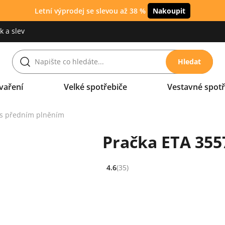
Letní výprodej se slevou až 38 %
Nakoupit
 a slev
Hledat
vaření
Velké spotřebiče
Vestavné spotř
 s předním plněním
Pračka ETA 355
4.6
(35)
Hodnocení: 4.6 z 5 (35 recenzí)