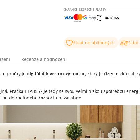
GARANCE BEZPEČNÉ PLATBY
Přidat do oblíbených
Přidat
ažení
Recenze a hodnocení
em pračky je
digitální invertorový motor
, který je řízen elektronic
tejná. Pračka ETA3557 je tedy se svou velmi nízkou spotřebou ener
račkou do rodinného rozpočtu nezasáhne.