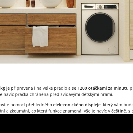
 kg
je připravena i na velké prádlo a se
1200 otáčkami za minutu
pr
e navíc pračka chráněna před zvídavými dětskými hrami.
tavíte pomocí přehledného
elektronického displeje
, který vám bud
vání a zkoumání, co která funkce znamená. Vše je navíc v
češtině
, s