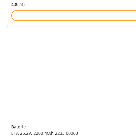
4.8
(24)
Hodnocení: 4.8 z 5 (24 recenzí)
Baterie
ETA 25,2V, 2200 mAh 2233 00060