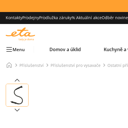
Kontakty
Prodejny
Prodlužka záruky
% Aktuální akce
Odběr novinek
Domov a úklid
Kuchyně a 
Menu
Příslušenství
Příslušenství pro vysavače
Ostatní př