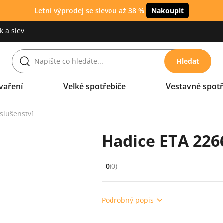
Letní výprodej se slevou až 38 %
Nakoupit
 a slev
Hledat
vaření
Velké spotřebiče
Vestavné spotř
íslušenství
Hadice ETA 226
0
(0)
Hodnocení: 0 z 5 (0 recenzí)
Podrobný popis