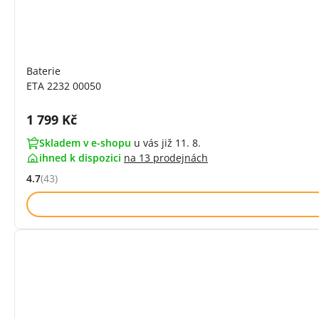
Baterie
ETA 2232 00050
Cena s DPH:
1 799 Kč
Skladem v e-shopu
u vás již 11. 8.
ihned k dispozici
na
13 prodejnách
4.7
(43)
Hodnocení: 4.7 z 5 (43 recenzí)