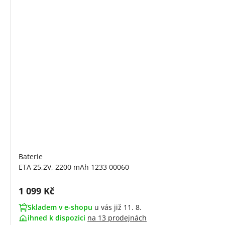
Baterie
ETA 25,2V, 2200 mAh 1233 00060
Cena s DPH:
1 099 Kč
Skladem v e-shopu
u vás již 11. 8.
ihned k dispozici
na
13 prodejnách