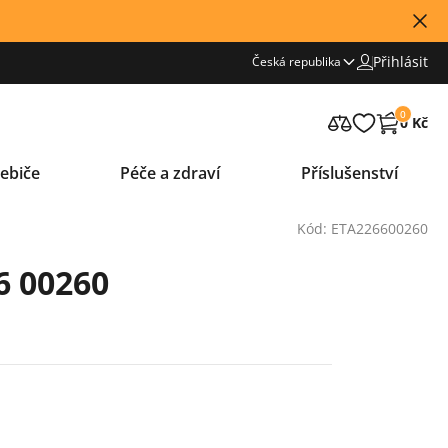
Přihlásit
Česká republika
0
0 Kč
ebiče
Péče a zdraví
Příslušenství
Kód: ETA226600260
6 00260