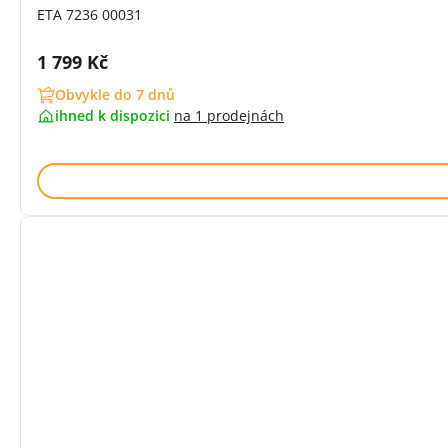
ETA 7236 00031
Cena s DPH:
1 799 Kč
Obvykle do 7 dnů
ihned k dispozici
na
1 prodejnách