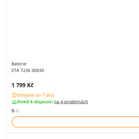
Baterie
ETA 7236 00030
Cena s DPH:
1 799 Kč
Obvykle do 7 dnů
ihned k dispozici
na
4 prodejnách
5
(1)
Hodnocení: 5 z 5 (1 recenzí)