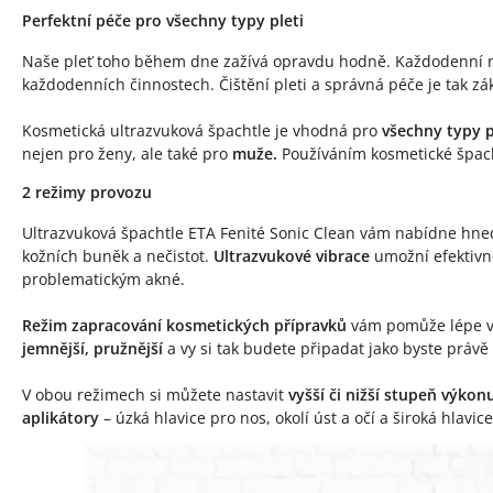
Perfektní péče pro všechny typy pleti
Naše pleť toho během dne zažívá opravdu hodně. Každodenní na
každodenních činnostech. Čištění pleti a správná péče je tak zá
Kosmetická ultrazvuková špachtle je vhodná pro
všechny typy p
nejen pro ženy, ale také pro
muže.
Používáním kosmetické špac
2 režimy provozu
Ultrazvuková špachtle ETA Fenité Sonic Clean vám nabídne hn
kožních buněk a nečistot.
Ultrazvukové vibrace
umožní efektivně
problematickým akné.
Režim zapracování kosmetických přípravků
vám pomůže lépe vst
jemnější, pružnější
a vy si tak budete připadat jako byste právě
V obou režimech si můžete nastavit
vyšší či nižší stupeň výkon
aplikátory
– úzká hlavice pro nos, okolí úst a očí a široká hlavice