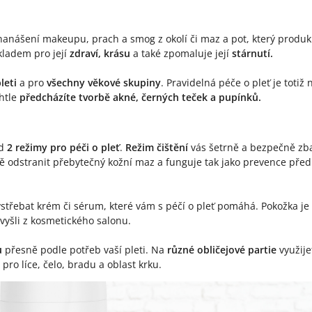
nášení makeupu, prach a smog z okolí či maz a pot, který produk
kladem pro její
zdraví, krásu
a také zpomaluje její
stárnutí.
leti
a pro
všechny věkové skupiny
. Pravidelná péče o pleť je toti
htle
předcházíte tvorbě akné, černých teček a pupínků.
ed
2 režimy pro péči o pleť
.
Režim čištění
vás šetrně a bezpečně zb
 odstranit přebytečný kožní maz a funguje tak jako prevence před
řebat krém či sérum, které vám s péčí o pleť pomáhá. Pokožka je 
 vyšli z kosmetického salonu.
u
přesně podle potřeb vaší pleti. Na
různé obličejové partie
využij
 pro líce, čelo, bradu a oblast krku.