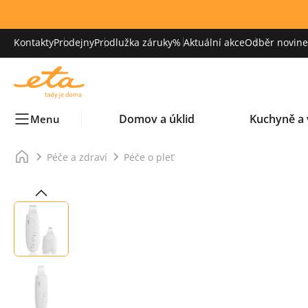
Kontakty
Prodejny
Prodlužka záruky
% Aktuální akce
Odběr novinek
Domov a úklid
Kuchyně a 
Menu
Péče a zdraví
Péče o pleť