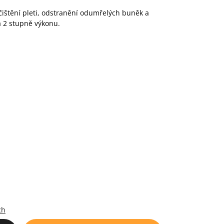
ištění pleti, odstranění odumřelých buněk a
 2 stupně výkonu.
.
ch