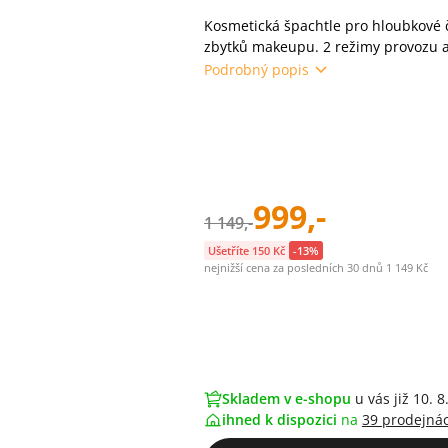
Kosmetická špachtle pro hloubkové č
zbytků makeupu. 2 režimy provozu a
Podrobný popis
999,-
1 149,-
Ušetříte 150 Kč
-13%
nejnižší cena za posledních 30 dnů 1 149 Kč
Skladem v e-shopu
u vás již 10. 8
ihned k dispozici
na
39 prodejná