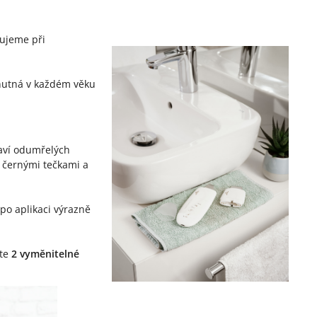
ujeme při
ž nutná v každém věku
aví odumřelých
 černými tečkami a
po aplikaci výrazně
ete
2 vyměnitelné