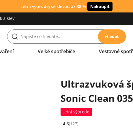
Letní výprodej se slevou až 38 %
Nakoupit
 a slev
Hledat
vaření
Velké spotřebiče
Vestavné spotř
Ultrazvuková š
Sonic Clean 035
Letní výprodej
4.6
(127)
Hodnocení: 4.6 z 5 (127 recenzí)