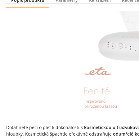
Popis produktu
Parametry
Ke stažení
Recenze
Popis produktu
Dotáhněte péči o pleť k dokonalosti s
kosmetickou ultrazvukovo
hloubky. Kosmetická špachtle efektivně odstraňuje
odumřelé ko