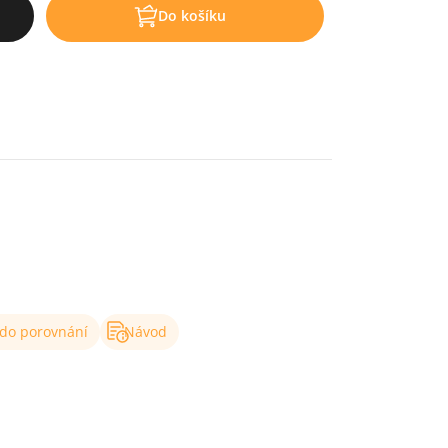
Do košíku
 do porovnání
Návod