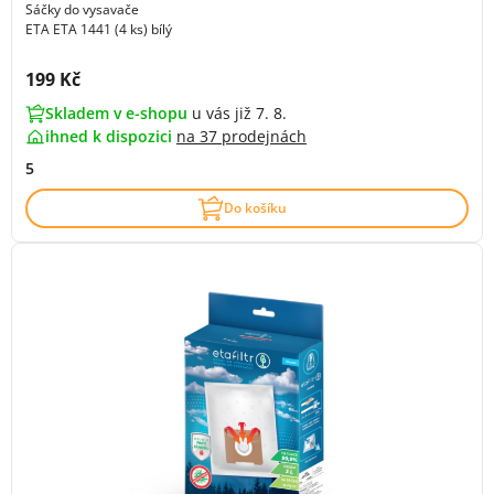
Sáčky do vysavače
ETA ETA 1441 (4 ks) bílý
Cena s DPH:
199 Kč
Skladem v e-shopu
u vás již 7. 8.
ihned k dispozici
na
37 prodejnách
5
Do košíku