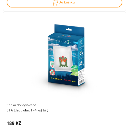
Do košíku
Sáčky do vysavače
ETA Electrolux 1 (4 ks) bílý
Cena s DPH:
189 Kč