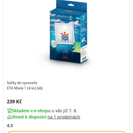
Sáčky do vysavače
ETA Miele 1 (4 ks) bílý
Cena s DPH:
239 Kč
Skladem v e-shopu
u vás již 7. 8.
ihned k dispozici
na
1 prodejnách
4.3