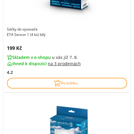
Sáčky do vysavače
ETA Sencor 1 (4 ks) bílý
Cena s DPH:
199 Kč
Skladem v e-shopu
u vás již 7. 8.
ihned k dispozici
na
3 prodejnách
4.2
Do košíku