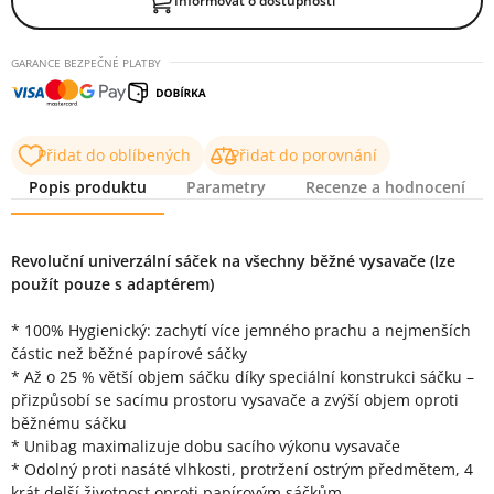
Informovat o dostupnosti
GARANCE BEZPEČNÉ PLATBY
Přidat do oblíbených
Přidat do porovnání
Popis produktu
Parametry
Recenze a hodnocení
Popis produktu
Revoluční univerzální sáček na všechny běžné vysavače (lze
použít pouze s adaptérem)
* 100% Hygienický: zachytí více jemného prachu a nejmenších
částic než běžné papírové sáčky
* Až o 25 % větší objem sáčku díky speciální konstrukci sáčku –
přizpůsobí se sacímu prostoru vysavače a zvýší objem oproti
běžnému sáčku
* Unibag maximalizuje dobu sacího výkonu vysavače
* Odolný proti nasáté vlhkosti, protržení ostrým předmětem, 4
krát delší životnost oproti papírovým sáčkům