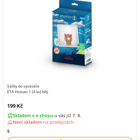
Sáčky do vysavače
ETA Hoover 1 (4 ks) bílý
Cena s DPH:
199 Kč
Skladem v e-shopu
u vás již 7. 8.
Není skladem
na
prodejnách
5