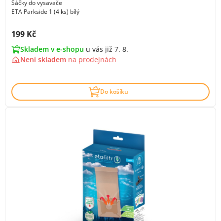
Sáčky do vysavače
ETA Parkside 1 (4 ks) bílý
Cena s DPH:
199 Kč
Skladem v e-shopu
u vás již 7. 8.
Není skladem
na
prodejnách
Do košíku