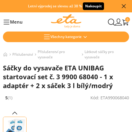
Letní výprodej se slevou až 38 %
Nakoupit
0
Menu
Hlavní
Všechny kategorie
Příslušenství pro
Látkové sáčky pro
Příslušenství
vysavače
vysavače
Sáčky do vysavače ETA UNIBAG
startovací set č. 3 9900 68040 - 1 x
adaptér + 2 x sáček 3 l bílý/modrý
5
(1)
Kód: ETA990068040
Hodnocení: 5 z 5 (1 recenzí)