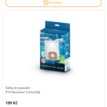
Do košíku
Sáčky do vysavače
ETA Electrolux 3 (4 ks) bílý
Cena s DPH:
199 Kč