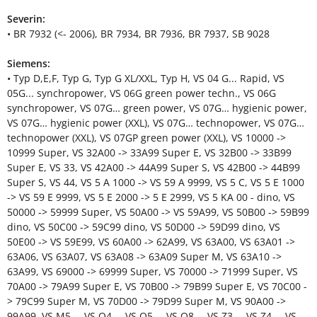
Severin:
• BR 7932 (<- 2006), BR 7934, BR 7936, BR 7937, SB 9028
Siemens:
• Typ D,E,F, Typ G, Typ G XL/XXL, Typ H, VS 04 G... Rapid, VS
05G... synchropower, VS 06G green power techn., VS 06G
synchropower, VS 07G… green power, VS 07G… hygienic power,
VS 07G… hygienic power (XXL), VS 07G… technopower, VS 07G…
technopower (XXL), VS 07GP green power (XXL), VS 10000 ->
10999 Super, VS 32A00 -> 33A99 Super E, VS 32B00 -> 33B99
Super E, VS 33, VS 42A00 -> 44A99 Super S, VS 42B00 -> 44B99
Super S, VS 44, VS 5 A 1000 -> VS 59 A 9999, VS 5 C, VS 5 E 1000
-> VS 59 E 9999, VS 5 E 2000 -> 5 E 2999, VS 5 KA 00 - dino, VS
50000 -> 59999 Super, VS 50A00 -> VS 59A99, VS 50B00 -> 59B99
dino, VS 50C00 -> 59C99 dino, VS 50D00 -> 59D99 dino, VS
50E00 -> VS 59E99, VS 60A00 -> 62A99, VS 63A00, VS 63A01 ->
63A06, VS 63A07, VS 63A08 -> 63A09 Super M, VS 63A10 ->
63A99, VS 69000 -> 69999 Super, VS 70000 -> 71999 Super, VS
70A00 -> 79A99 Super E, VS 70B00 -> 79B99 Super E, VS 70C00 -
> 79C99 Super M, VS 70D00 -> 79D99 Super M, VS 90A00 ->
99A99, VS M5…, VS Q4…, VS Q5…, VS Q8…, VS Z3…, VS Z4…, VS