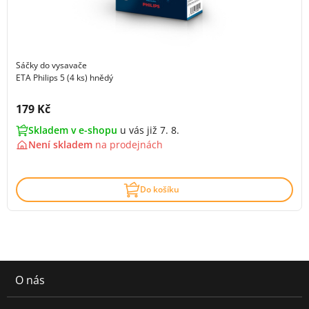
Sáčky do vysavače
ETA Philips 5 (4 ks) hnědý
Cena s DPH:
179 Kč
Skladem v e-shopu
u vás již 7. 8.
Není skladem
na
prodejnách
Do košíku
O nás