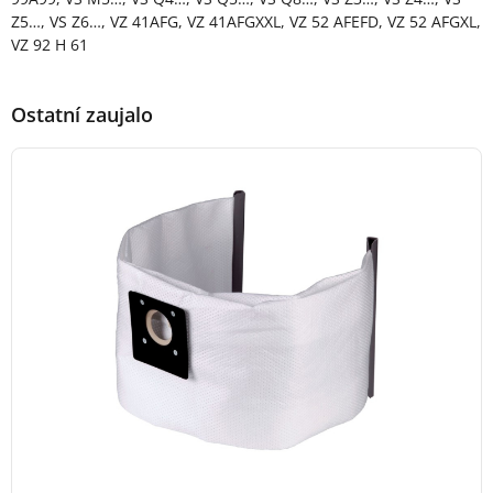
Z5…, VS Z6…, VZ 41AFG, VZ 41AFGXXL, VZ 52 AFEFD, VZ 52 AFGXL,
VZ 92 H 61
Ostatní zaujalo