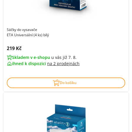
Sáčky do vysavače
ETA Universální (4 ks) bílý
Cena s DPH:
219 Kč
Skladem v e-shopu
u vás již 7. 8.
ihned k dispozici
na
2 prodejnách
Do košíku