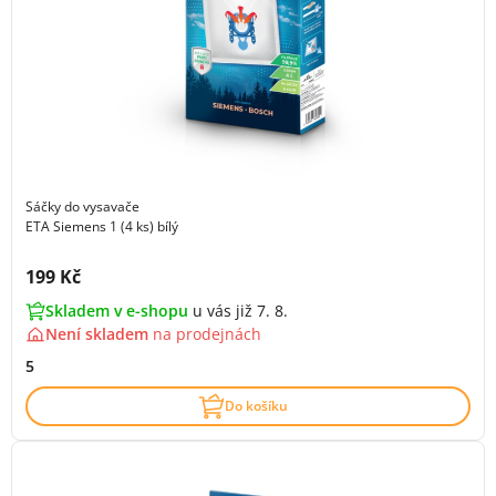
Sáčky do vysavače
ETA Siemens 1 (4 ks) bílý
Cena s DPH:
199 Kč
Skladem v e-shopu
u vás již 7. 8.
Není skladem
na
prodejnách
5
Do košíku