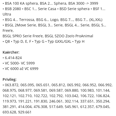
• BSA 100 KA sphera, BSA 2... Sphera, BSA 3000 -> 3999
• BSB 2080 • BSC 1… Serie Casa • BSD Serie sphera • BSF 1...
Ultra
• BSG 4... Terrossa, BSG 6… Logo, BSG 7…, BSG 7… (XL,XXL)
• BSGL 2Move Serie, BSGL 3… Serie, BSGL 4… Serie, BSGL 5…
Free‘e,
BSGL 5PRO Serie Free‘e, BSGL 5ZOO Zoo‘o ProAnimal
• Q8 • Typ D, E, F • Typ G • Typ GXXL/GXL • Typ H
Kaërcher:
• 6.414-824
• VC 5000- VC 5999
• VC 6000 až VC 6999
Privileg:
• 063.872, 065.095, 065.651, 065.812, 065.992, 066.952, 066.992,
068.975, 068.977, 069.581, 069.587, 069.880, 100.983, 101.144,
102.121, 102.710, 102.722, 102.792, 103.042, 106.722, 106.824,
119.973, 191.221, 191.830, 246.061, 302.114, 337.651, 350.294,
381.291, 414.004, 476.308, 517.649, 545.961, 612.357, 679.045,
693.628, 929.661