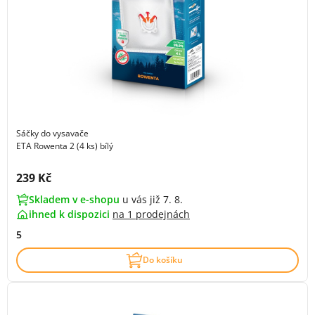
Sáčky do vysavače
ETA Rowenta 2 (4 ks) bílý
Cena s DPH:
239 Kč
Skladem v e-shopu
u vás již 7. 8.
ihned k dispozici
na
1 prodejnách
5
Do košíku