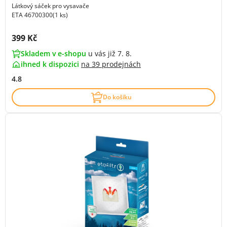
Látkový sáček pro vysavače
ETA 46700300(1 ks)
Cena s DPH:
399 Kč
Skladem v e-shopu
u vás již 7. 8.
ihned k dispozici
na
39 prodejnách
4.8
Do košíku