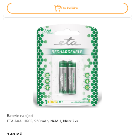
Do košíku
Baterie nabíjecí
ETA AAA, HR03, 950mAh, Ni-MH, blistr 2ks
Cena s DPH:
149 Kč