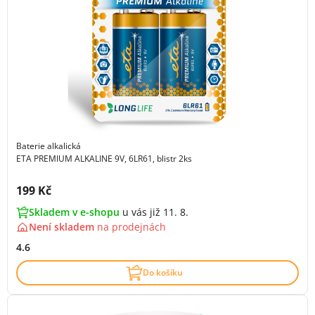
Baterie alkalická
ETA PREMIUM ALKALINE 9V, 6LR61, blistr 2ks
Cena s DPH:
199 Kč
Skladem v e-shopu
u vás již 11. 8.
Není skladem
na
prodejnách
4.6
Do košíku