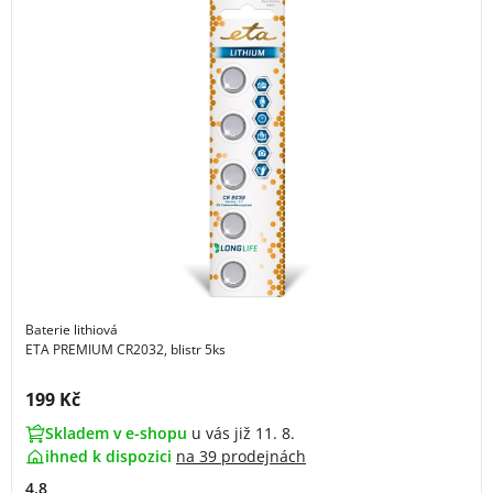
Baterie lithiová
ETA PREMIUM CR2032, blistr 5ks
Cena s DPH:
199 Kč
Skladem v e-shopu
u vás již 11. 8.
ihned k dispozici
na
39 prodejnách
4.8