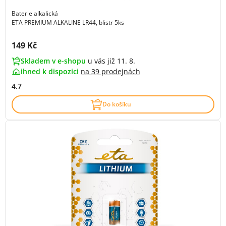
Baterie alkalická
ETA PREMIUM ALKALINE LR44, blistr 5ks
Cena s DPH:
149 Kč
Skladem v e-shopu
u vás již 11. 8.
ihned k dispozici
na
39 prodejnách
4.7
Do košíku