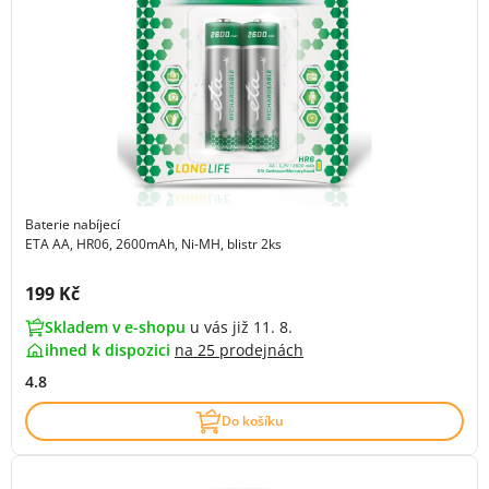
Baterie nabíjecí
ETA AA, HR06, 2600mAh, Ni-MH, blistr 2ks
Cena s DPH:
199 Kč
Skladem v e-shopu
u vás již 11. 8.
ihned k dispozici
na
25 prodejnách
4.8
Do košíku