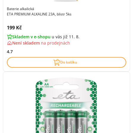
Baterie alkalická
ETA PREMIUM ALKALINE 23A, blistr 5ks
Cena s DPH:
199 Kč
Skladem v e-shopu
u vás již 11. 8.
Není skladem
na
prodejnách
4.7
Do košíku