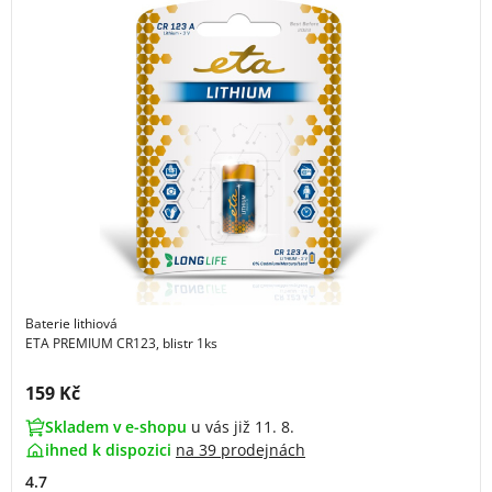
Baterie lithiová
ETA PREMIUM CR123, blistr 1ks
Cena s DPH:
159 Kč
Skladem v e-shopu
u vás již 11. 8.
ihned k dispozici
na
39 prodejnách
4.7