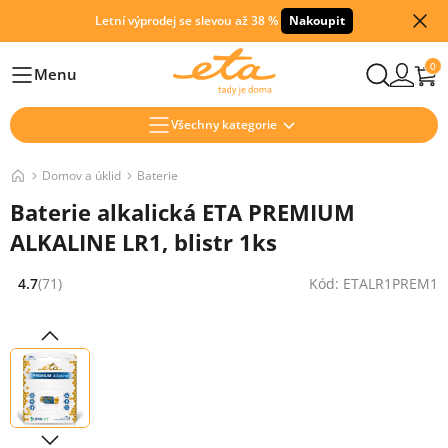
Letní výprodej se slevou až 38 %
Nakoupit
0
Menu
Hlavní
Všechny kategorie
Domov a úklid
Baterie
Baterie alkalická ETA PREMIUM
ALKALINE LR1, blistr 1ks
4.7
(71)
Kód: ETALR1PREM1
Hodnocení: 4.7 z 5 (71 recenzí)