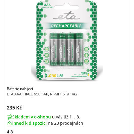
Baterie nabíjecí
ETA AAA, HR03, 950mAh, Ni-MH, blistr 4ks
Cena s DPH:
235 Kč
Skladem v e-shopu
u vás již 11. 8.
ihned k dispozici
na
23 prodejnách
4.8