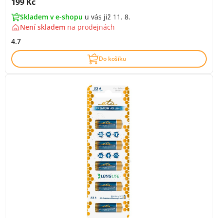
Cena s DPH:
199 Kč
Skladem v e-shopu
u vás již 11. 8.
Není skladem
na
prodejnách
4.7
Do košíku