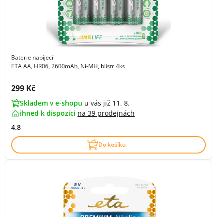
Baterie nabíjecí
ETA AA, HR06, 2600mAh, Ni-MH, blistr 4ks
Cena s DPH:
299 Kč
Skladem v e-shopu
u vás již 11. 8.
ihned k dispozici
na
39 prodejnách
4.8
Do košíku