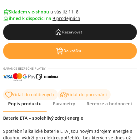
Skladem v e-shopu
u vás již 11. 8.
ihned k dispozici
na
9 prodejnách
Rezervovat
Do košíku
GARANCE BEZPEČNÉ PLATBY
Přidat do oblíbených
Přidat do porovnání
Popis produktu
Parametry
Recenze a hodnocení
Popis produktu
Baterie ETA – spolehlivý zdroj energie
Spotřební alkalické baterie ETA jsou novým zdrojem energie s
dlouhou výdrží pro elektrospotřebiče, bez kterých se dnes už