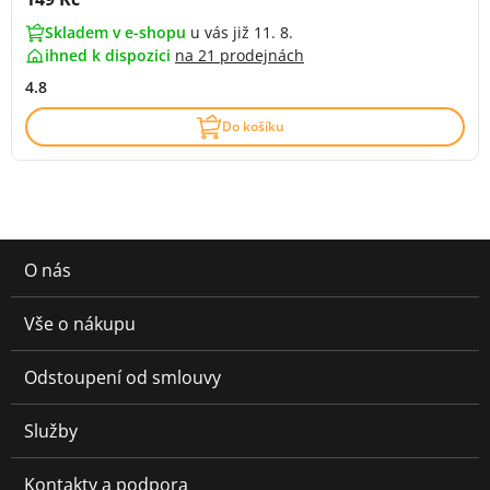
Skladem v e-shopu
u vás již 11. 8.
ihned k dispozici
na
21 prodejnách
4.8
Do košíku
O nás
Vše o nákupu
Odstoupení od smlouvy
Služby
Kontakty a podpora