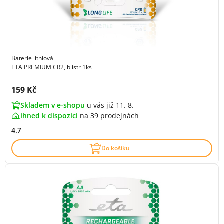
Baterie lithiová
ETA PREMIUM CR2, blistr 1ks
Cena s DPH:
159 Kč
Skladem v e-shopu
u vás již 11. 8.
ihned k dispozici
na
39 prodejnách
4.7
Do košíku