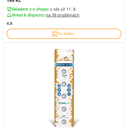
Cena s DPH:
199 Kč
Skladem v e-shopu
u vás již 11. 8.
ihned k dispozici
na
39 prodejnách
4.8
Do košíku