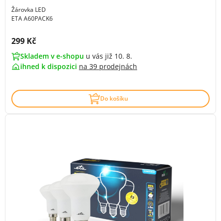
Žárovka LED
ETA A60PACK6
Cena s DPH:
299 Kč
Skladem v e-shopu
u vás již 10. 8.
ihned k dispozici
na
39 prodejnách
Do košíku