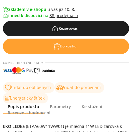
Skladem v e-shopu
u vás již 10. 8.
ihned k dispozici
na
38 prodejnách
Rezervovat
Do košíku
GARANCE BEZPEČNÉ PLATBY
Přidat do oblíbených
Přidat do porovnání
Energetický štítek
Popis produktu
Parametry
Ke stažení
Recenze a hodnocení
Popis produktu
EKO LEDka
(ETAA60W11WW01) je mléčná 11W LED žárovka s