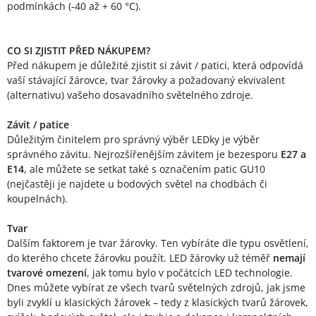
podmínkách (-40 až + 60 °C).
CO SI ZJISTIT PŘED NÁKUPEM?
Před nákupem je důležité zjistit si závit / patici, která odpovídá
vaší stávající žárovce, tvar žárovky a požadovaný ekvivalent
(alternativu) vašeho dosavadního světelného zdroje.
Závit / patice
Důležitým činitelem pro správný výběr LEDky je výběr
správného závitu. Nejrozšířenějším závitem je bezesporu
E27 a
E14
, ale můžete se setkat také s označením patic GU10
(nejčastěji je najdete u bodových světel na chodbách či
koupelnách).
Tvar
Dalším faktorem je tvar žárovky. Ten vybíráte dle typu osvětlení,
do kterého chcete žárovku použít. LED žárovky už téměř
nemají
tvarové omezení
, jak tomu bylo v počátcích LED technologie.
Dnes můžete vybírat ze všech tvarů světelných zdrojů, jak jsme
byli zvyklí u klasických žárovek – tedy z klasických tvarů žárovek,