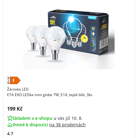
Žárovka LED
ETA EKO LEDka mini globe 7W, E14, teplá bílá, 3ks
Cena s DPH:
199 Kč
Skladem v e-shopu
u vás již 10. 8.
ihned k dispozici
na
38 prodejnách
4.7