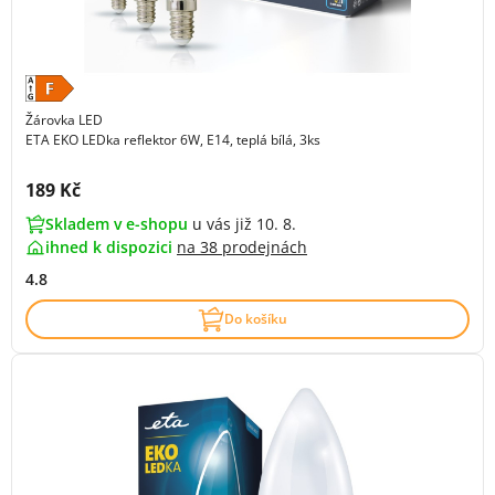
Žárovka LED
ETA EKO LEDka reflektor 6W, E14, teplá bílá, 3ks
Cena s DPH:
189 Kč
Skladem v e-shopu
u vás již 10. 8.
ihned k dispozici
na
38 prodejnách
4.8
Do košíku