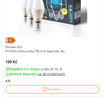
Žárovka LED
ETA EKO LEDka svíčka 7W, E14, teplá bílá, 3ks
Cena s DPH:
199 Kč
Skladem v e-shopu
u vás již 10. 8.
ihned k dispozici
na
38 prodejnách
4.8
Do košíku