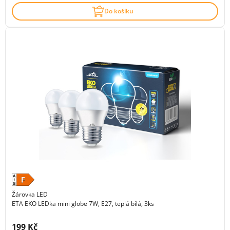
Do košíku
Žárovka LED
ETA EKO LEDka mini globe 7W, E27, teplá bílá, 3ks
Cena s DPH:
199 Kč