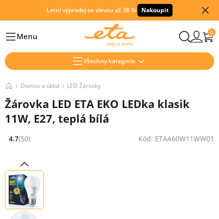
Letní výprodej se slevou až 38 %
Nakoupit
0
Menu
Hlavní
Všechny kategorie
Domov a úklid
LED Žárovky
Žárovka LED ETA EKO LEDka klasik
11W, E27, teplá bílá
4.7
(50)
Kód: ETAA60W11WW01
Hodnocení: 4.7 z 5 (50 recenzí)