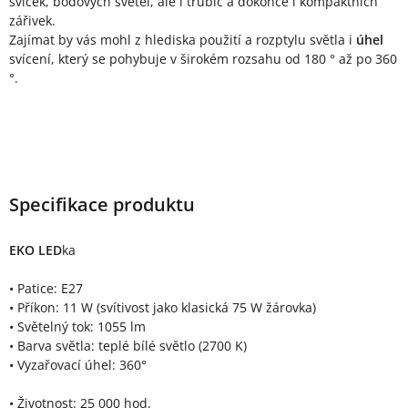
svíček, bodových světel, ale i trubic a dokonce i kompaktních
zářivek.
Zajímat by vás mohl z hlediska použití a rozptylu světla i
úhel
svícení, který se pohybuje v širokém rozsahu od 180 ° až po 360
°.
Specifikace produktu
EKO LED
ka
• Patice: E27
• Příkon: 11 W (svítivost jako klasická 75 W žárovka)
• Světelný tok: 1055 lm
• Barva světla: teplé bílé světlo (2700 K)
• Vyzařovací úhel: 360°
• Životnost: 25 000 hod.