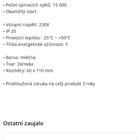
• Počet spínacích cyklů: 15 000
• Okamžitý start
• Vstupní napětí: 230V
• IP 20
• Provozní teplota: -25°C ~ +50°C
• Třída energetické účinnosti: F
• Barva: mléčná
• Tvar: žárovka
• Rozměry: 60 x 110 mm
• Prodloužená záruka na celý produkt 3 roky
Ostatní zaujalo