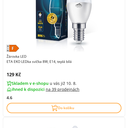
Žárovka LED
ETA EKO LEDka svíčka 8W, E14, teplá bílá
Cena s DPH:
129 Kč
Skladem v e-shopu
u vás již 10. 8.
ihned k dispozici
na
39 prodejnách
4.6
Do košíku