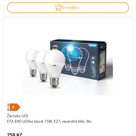
Do košíku
Žárovka LED
ETA EKO LEDka klasik 15W, E27, neutrální bílá, 3ks
Cena s DPH:
259 Kč