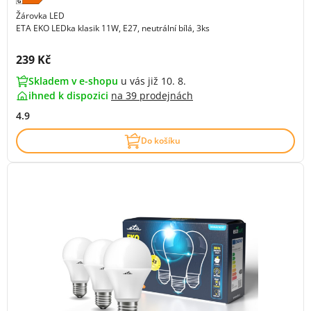
Žárovka LED
ETA EKO LEDka klasik 11W, E27, neutrální bílá, 3ks
Cena s DPH:
239 Kč
Skladem v e-shopu
u vás již 10. 8.
ihned k dispozici
na
39 prodejnách
4.9
Do košíku