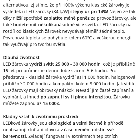
alternativou, zjistíme, že při 100% výkonu klasické žárovky je
výsledek u LED žárovky (84 l,/W)
stejný už při 14%!
Nejen že tak
díky nižší spotřebě
zaplatíte méně peněz
za provoz žárovky, ale
také
budete mít několikanásobně více světla
. LED žárovky na
rozdíl od klasických žárovek nevydávají téměř žádné teplo.
Povrchová teplota se pohybuje kolem 60°C a veškerou energii
tak využívají pro tvorbu světla.
Dlouhá životnost
LED žárovka
vydrží svítit 25 000 - 30 000 hodin
, což je přibližně
15 let
při průměrné denní době svícení 5-6 hodin. Pro
představu - klasická žárovka vydrží asi 1 000 hodin, halogenová
přibližně 2 000 hodin a kompaktní kolem 8 000 hodin. Jak vidíte,
LED žárovky mají obrovský náskok. Nevadí jim časté zapínání a
vypínání, a ihned
po zapnutí svítí plnou intenzitou
. Žárovku
můžete zapnou až
15 000x
.
Kladný vztah k životnímu prostředí
LEDkové žárovky jsou
ekologické a velmi šetrné k přírodě
,
neobsahují rtuť ani olovo a v čase
nemění odstín své
barevnosti
. Zvládají fungovat i v extrémních teplotních