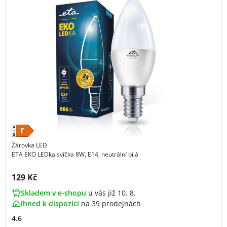
Žárovka LED
ETA EKO LEDka svíčka 8W, E14, neutrální bílá
Cena s DPH:
129 Kč
Skladem v e-shopu
u vás již 10. 8.
ihned k dispozici
na
39 prodejnách
4.6