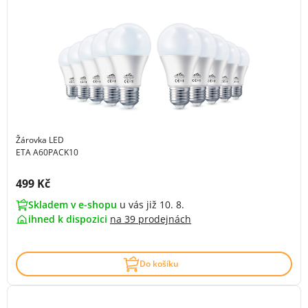
Žárovka LED
ETA A60PACK10
Cena s DPH:
499 Kč
Skladem v e-shopu
u vás již 10. 8.
ihned k dispozici
na
39 prodejnách
Do košíku