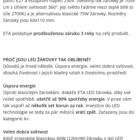
paticí E27 a vstupním napětí 230V. Světelný tok žárovky je 1055
Lm s úhlem svítivosti 360°. Její světlo řadíme mezi teplé bílé (o
síle 2700K) a je alternativou klasické 75W žárovky. Rozměry
žárovky jsou 60x110 mm.
ETA poskytuje
prodlouženou záruku 3 roky
na celý produkt.
PROČ JSOU LED ŽÁROVKY TAK OBLÍBENÉ?
Důvodů je hned několik. Úspora energie, velmi dobrá svítivost,
dlouhá životnost i jejich kladný vztah k životnímu prostředí.
Úspora energie
Oproti klasickým žárovkám, dokáže ETA LED žárovka, díky své
nízké spotřebě,
ušetřit až 90% spotřeby energie
. V praxi vám
tak uspoří až
několik set korun za rok
. Investice do LED
technologie se tedy za pár měsíců
vrátí zpět
. Zařazeny jsou do
kategorie A+.
Velmi dobrá svítivost
Když srovnáme klasickou 60W (12lm/W) žárovku s její LED