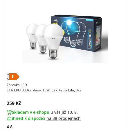
Žárovka LED
ETA EKO LEDka klasik 15W, E27, teplá bílá, 3ks
Cena s DPH:
259 Kč
Skladem v e-shopu
u vás již 10. 8.
ihned k dispozici
na
38 prodejnách
4.8