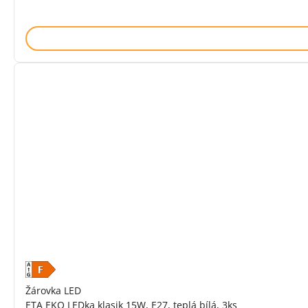
Žárovka LED
ETA EKO LEDka klasik 15W, E27, teplá bílá, 3ks