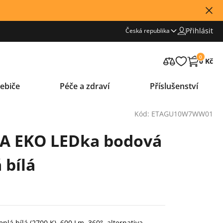
Přihlásit
Česká republika
0
0 Kč
ebiče
Péče a zdraví
Příslušenství
Kód: ETAGU10W7WW01
TA EKO LEDka bodová
 bílá
lá bílá (2700 K), 600 Lm, 360°, alternativa