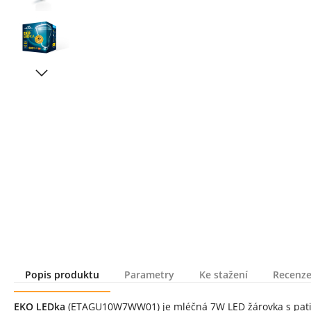
Popis produktu
Parametry
Ke stažení
Recenze
Popis produktu
EKO LEDka
(ETAGU10W7WW01) je mléčná 7W LED žárovka s paticí GU