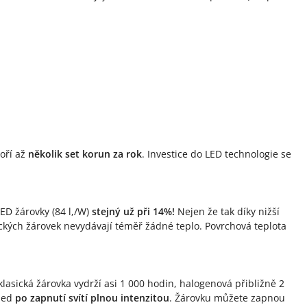
poří až
několik set korun za rok
. Investice do LED technologie se
LED žárovky (84 l,/W)
stejný už při 14%!
Nejen že tak díky nižší
sických žárovek nevydávají téměř žádné teplo. Povrchová teplota
lasická žárovka vydrží asi 1 000 hodin, halogenová přibližně 2
hned
po zapnutí svítí plnou intenzitou
. Žárovku můžete zapnou