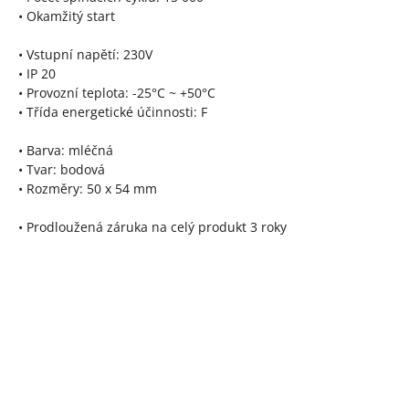
• Okamžitý start
• Vstupní napětí: 230V
• IP 20
• Provozní teplota: -25°C ~ +50°C
• Třída energetické účinnosti: F
• Barva: mléčná
• Tvar: bodová
• Rozměry: 50 x 54 mm
• Prodloužená záruka na celý produkt 3 roky