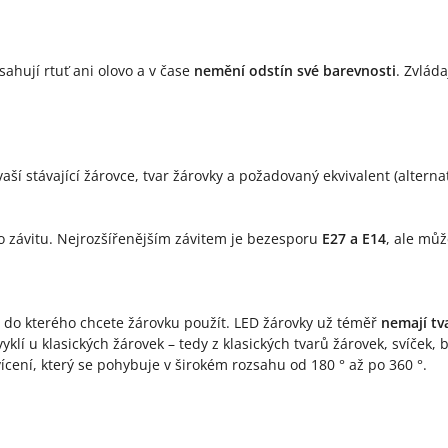
sahují rtuť ani olovo a v čase
nemění odstín své barevnosti
. Zvlád
á vaší stávající žárovce, tvar žárovky a požadovaný ekvivalent (alte
o závitu. Nejrozšířenějším závitem je bezesporu
E27 a E14
, ale můž
í, do kterého chcete žárovku použít. LED žárovky už téměř
nemají tv
yklí u klasických žárovek – tedy z klasických tvarů žárovek, svíček, 
ícení, který se pohybuje v širokém rozsahu od 180 ° až po 360 °.