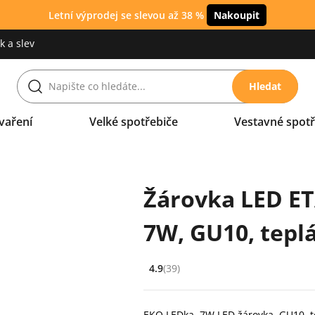
Letní výprodej se slevou až 38 %
Nakoupit
 a slev
Hledat
vaření
Velké spotřebiče
Vestavné spotř
Žárovka LED E
7W, GU10, teplá
4.9
(39)
Hodnocení: 4.9 z 5 (39 recenzí)
EKO LEDka, 7W LED žárovka, GU10, tep