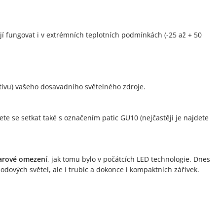
ají fungovat i v extrémních teplotních podmínkách (-25 až + 50
rnativu) vašeho dosavadního světelného zdroje.
ete se setkat také s označením patic GU10 (nejčastěji je najdete
arové omezení
, jak tomu bylo v počátcích LED technologie. Dnes
bodových světel, ale i trubic a dokonce i kompaktních zářivek.