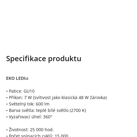
Specifikace produktu
EKO LED
ka
• Patice: GU10
• Příkon: 7 W (svítivost jako klasická 48 W žárovka)
• Světelný tok: 600 lm
• Barva světla: teplé bílé světlo (2700 K)
• Vyzařovací úhel: 360°
• Životnost: 25 000 hod.
• Počet spínacích cyklů: 15 000