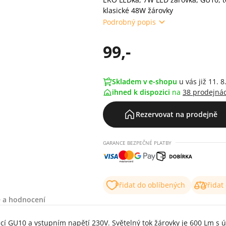
klasické 48W žárovky
Podrobný popis
99,-
Skladem v e-shopu
u vás již 11. 8
ihned k dispozici
na
38 prodejná
Rezervovat na prodejně
GARANCE BEZPEČNÉ PLATBY
Přidat do oblíbených
Přidat
 a hodnocení
10 a vstupním napětí 230V. Světelný tok žárovky je 600 Lm s úhlem