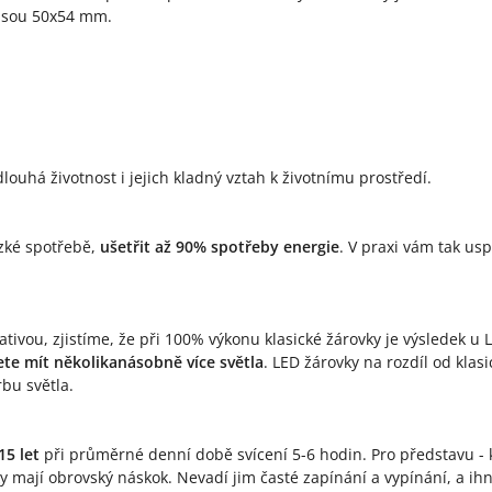
 jsou 50x54 mm.
louhá životnost i jejich kladný vztah k životnímu prostředí.
ízké spotřebě,
ušetřit až 90% spotřeby energie
. V praxi vám tak us
tivou, zjistíme, že při 100% výkonu klasické žárovky je výsledek u 
te mít několikanásobně více světla
. LED žárovky na rozdíl od kla
rbu světla.
15 let
při průměrné denní době svícení 5-6 hodin. Pro představu - k
ky mají obrovský náskok. Nevadí jim časté zapínání a vypínání, a i