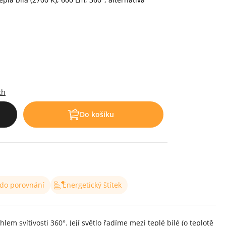
.
ch
Do košíku
 do porovnání
Energetický štítek
 svítivosti 360°. Její světlo řadíme mezi teplé bílé (o teplotě