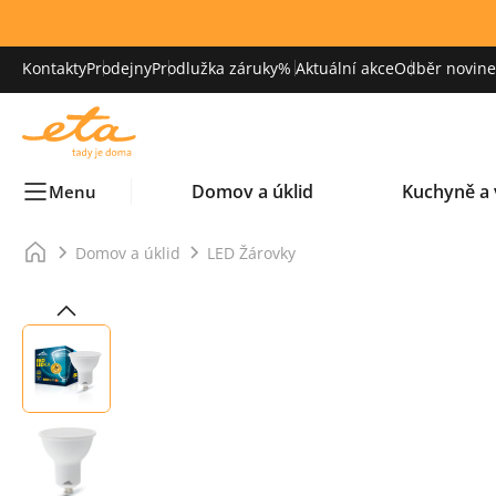
Kontakty
Prodejny
Prodlužka záruky
% Aktuální akce
Odběr novinek
Domov a úklid
Kuchyně a 
Menu
Domov a úklid
LED Žárovky