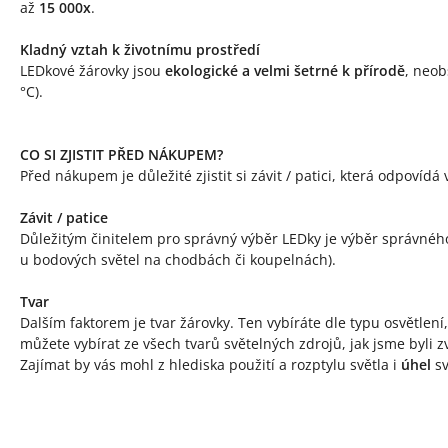
až
15 000x
.
Kladný vztah k životnímu prostředí
LEDkové žárovky jsou
ekologické a velmi šetrné k přírodě
, neob
°C).
CO SI ZJISTIT PŘED NÁKUPEM?
Před nákupem je důležité zjistit si závit / patici, která odpovíd
Závit / patice
Důležitým činitelem pro správný výběr LEDky je výběr správnéh
u bodových světel na chodbách či koupelnách).
Tvar
Dalším faktorem je tvar žárovky. Ten vybíráte dle typu osvětlen
můžete vybírat ze všech tvarů světelných zdrojů, jak jsme byli zv
Zajímat by vás mohl z hlediska použití a rozptylu světla i
úhel
sv