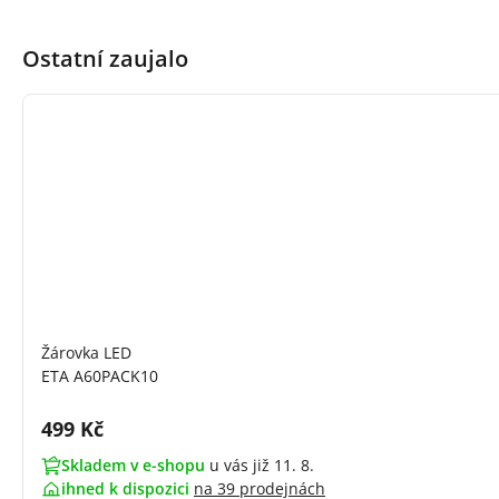
Ostatní zaujalo
Žárovka LED
ETA A60PACK10
Cena s DPH:
499 Kč
Skladem v e-shopu
u vás již 11. 8.
ihned k dispozici
na
39 prodejnách