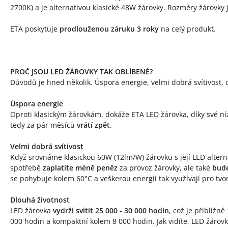
2700K) a je alternativou klasické 48W žárovky. Rozměry žárovky
ETA poskytuje
prodlouženou záruku 3 roky
na celý produkt.
PROČ JSOU LED ŽÁROVKY TAK OBLÍBENÉ?
Důvodů je hned několik. Úspora energie, velmi dobrá svítivost, d
Úspora energie
Oproti klasickým žárovkám, dokáže ETA LED žárovka, díky své n
tedy za pár měsíců
vrátí zpět
.
Velmi dobrá svítivost
Když srovnáme klasickou 60W (12lm/W) žárovku s její LED alterna
spotřebě
zaplatíte méně peněz
za provoz žárovky, ale také
bude
se pohybuje kolem 60°C a veškerou energii tak využívají pro tvo
Dlouhá životnost
LED žárovka
vydrží svítit 25 000 - 30 000 hodin
, což je přibližně
000 hodin a kompaktní kolem 8 000 hodin. Jak vidíte, LED žárov