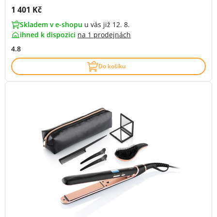
Cena s DPH:
1 401 Kč
Skladem v e-shopu
u vás již 12. 8.
ihned k dispozici
na
1 prodejnách
4.8
Do košíku