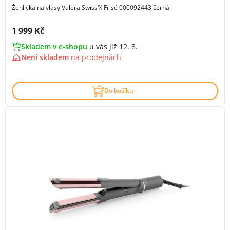
Žehlička na vlasy Valera SwissʹX Frisé 000092443 černá
Cena s DPH:
1 999 Kč
Skladem v e-shopu
u vás již 12. 8.
Není skladem
na
prodejnách
Do košíku