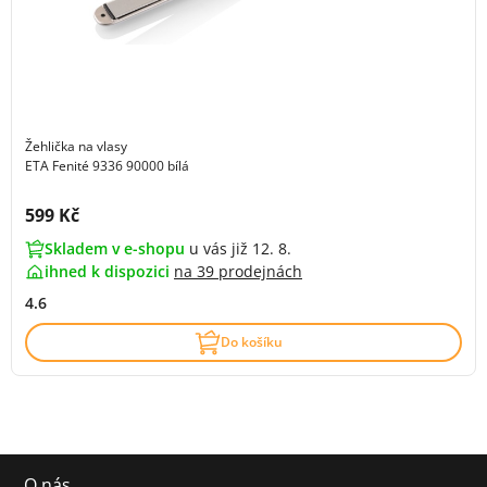
Žehlička na vlasy
ETA Fenité 9336 90000 bílá
Cena s DPH:
599 Kč
Skladem v e-shopu
u vás již 12. 8.
ihned k dispozici
na
39 prodejnách
4.6
Do košíku
O nás