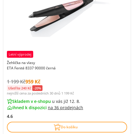
Letní výprodej
Žehlička na vlasy
ETA Fenité 8337 90000 černá
Původní cena s DPH:
Cena s DPH:
1 199 Kč
959 Kč
Ušetříte 240 Kč
-20%
nejnižší cena za posledních 30 dnů
1 199 Kč
Skladem v e-shopu
u vás již 12. 8.
ihned k dispozici
na
36 prodejnách
4.6
Do košíku