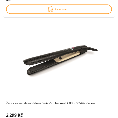
Do košíku
Žehlička na vlasy Valera SwissʹX ThermoFit 000092442 černá
Cena s DPH:
2 299 Kč