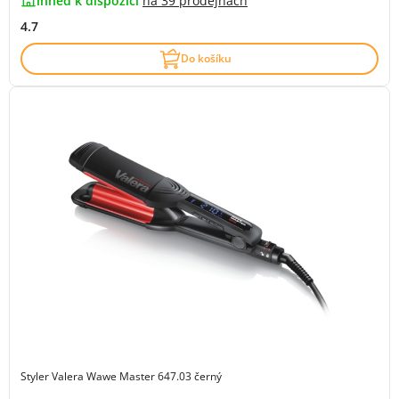
ihned k dispozici
na
39 prodejnách
4.7
Do košíku
Styler Valera Wawe Master 647.03 černý