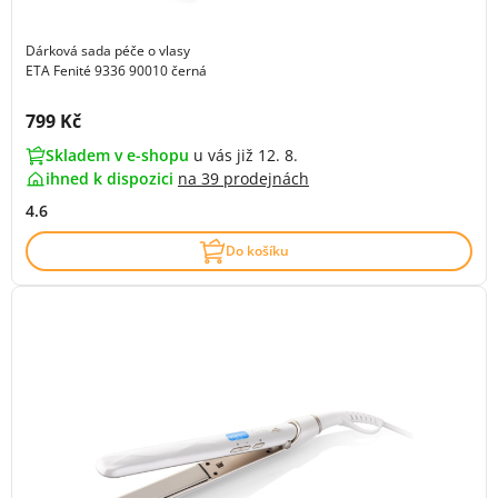
Dárková sada péče o vlasy
ETA Fenité 9336 90010 černá
Cena s DPH:
799 Kč
Skladem v e-shopu
u vás již 12. 8.
ihned k dispozici
na
39 prodejnách
4.6
Do košíku