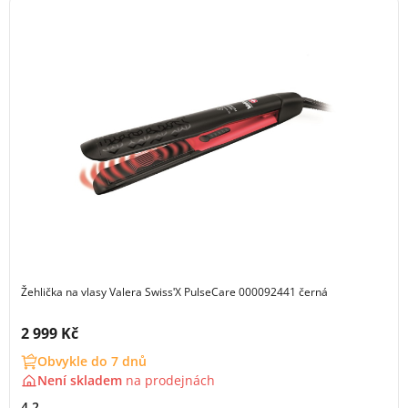
Žehlička na vlasy Valera SwissʹX PulseCare 000092441 černá
Cena s DPH:
2 999 Kč
Obvykle do 7 dnů
Není skladem
na
prodejnách
4.2