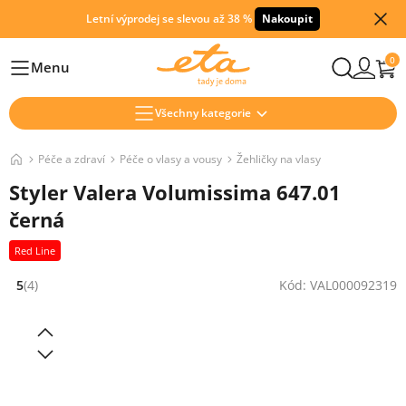
Letní výprodej se slevou až 38 %
Nakoupit
0
Menu
Hlavní
Všechny kategorie
Péče a zdraví
Péče o vlasy a vousy
Žehličky na vlasy
Styler Valera Volumissima 647.01
černá
Red Line
5
(4)
Kód: VAL000092319
Hodnocení: 5 z 5 (4 recenzí)