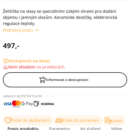
Žehlička na vlasy se speciálními úzkými vlnami pro dodání
objemu i jemným vlasům. Keramické destičky, elektronická
regulace teploty.
Podrobný popis
497,-
Dostupnost na dotaz
Není skladem
na
prodejnách
Informovat o dostupnosti
GARANCE BEZPEČNÉ PLATBY
Přidat do oblíbených
Přidat do porovnání
Návod
Popis produktu
Parametry
Ke stažení
Video