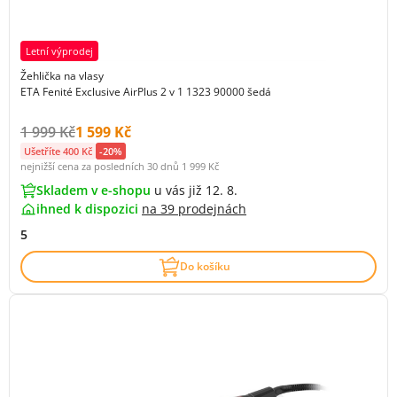
Letní výprodej
Žehlička na vlasy
ETA Fenité Exclusive AirPlus 2 v 1 1323 90000 šedá
Původní cena s DPH:
Cena s DPH:
1 999 Kč
1 599 Kč
Ušetříte 400 Kč
-20%
nejnižší cena za posledních 30 dnů
1 999 Kč
Skladem v e-shopu
u vás již 12. 8.
ihned k dispozici
na
39 prodejnách
5
Do košíku