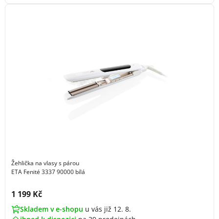
Žehlička na vlasy s párou
ETA Fenité 3337 90000 bílá
Cena s DPH:
1 199 Kč
Skladem v e-shopu
u vás již 12. 8.