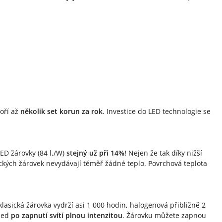
poří až
několik set korun za rok
. Investice do LED technologie se
LED žárovky (84 l,/W)
stejný už při 14%!
Nejen že tak díky nižší
sických žárovek nevydávají téměř žádné teplo. Povrchová teplota
lasická žárovka vydrží asi 1 000 hodin, halogenová přibližně 2
hned
po zapnutí svítí plnou intenzitou
. Žárovku můžete zapnou