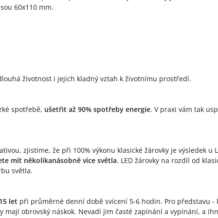
 jsou 60x110 mm.
louhá životnost i jejich kladný vztah k životnímu prostředí.
ízké spotřebě,
ušetřit až 90% spotřeby energie
. V praxi vám tak us
tivou, zjistíme, že při 100% výkonu klasické žárovky je výsledek u 
te mít několikanásobně více světla
. LED žárovky na rozdíl od kla
rbu světla.
15 let
při průměrné denní době svícení 5-6 hodin. Pro představu - k
ky mají obrovský náskok. Nevadí jim časté zapínání a vypínání, a i