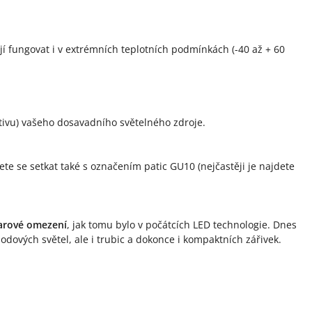
ají fungovat i v extrémních teplotních podmínkách (-40 až + 60
rnativu) vašeho dosavadního světelného zdroje.
ete se setkat také s označením patic GU10 (nejčastěji je najdete
arové omezení
, jak tomu bylo v počátcích LED technologie. Dnes
bodových světel, ale i trubic a dokonce i kompaktních zářivek.