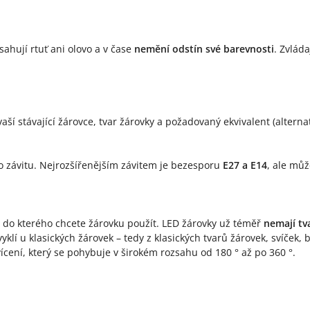
sahují rtuť ani olovo a v čase
nemění odstín své barevnosti
. Zvlád
á vaší stávající žárovce, tvar žárovky a požadovaný ekvivalent (alte
o závitu. Nejrozšířenějším závitem je bezesporu
E27 a E14
, ale můž
í, do kterého chcete žárovku použít. LED žárovky už téměř
nemají tv
yklí u klasických žárovek – tedy z klasických tvarů žárovek, svíček, 
ícení, který se pohybuje v širokém rozsahu od 180 ° až po 360 °.