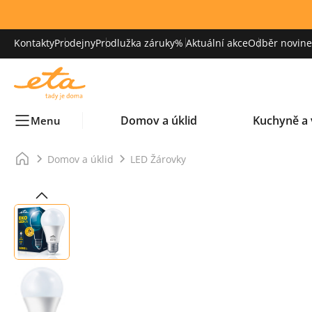
Kontakty
Prodejny
Prodlužka záruky
% Aktuální akce
Odběr novinek
Domov a úklid
Kuchyně a 
Menu
Domov a úklid
LED Žárovky