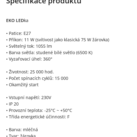
Specifikace produktu
EKO LED
ka
• Patice: E27
• Příkon: 11 W (svítivost jako klasická 75 W žárovka)
• Světelný tok: 1055 lm
• Barva světla: studené bílé světlo (6500 K)
• Vyzařovací úhel: 360°
• Životnost: 25 000 hod.
• Počet spínacích cyklů: 15 000
• Okamžitý start
• Vstupní napětí: 230V
• IP 20
• Provozní teplota: -25°C ~ +50°C
• Třída energetické účinnosti: F
• Barva: mléčná
• Tvar: žárovka