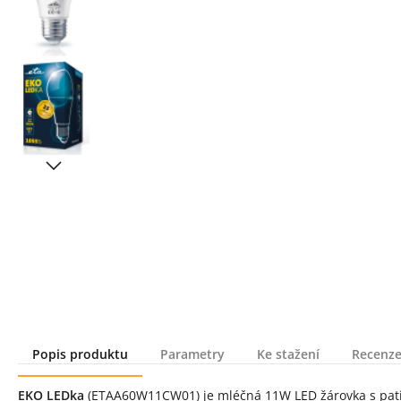
Popis produktu
Parametry
Ke stažení
Recenze
Popis produktu
EKO LEDka
(ETAA60W11CW01) je mléčná 11W LED žárovka s paticí E