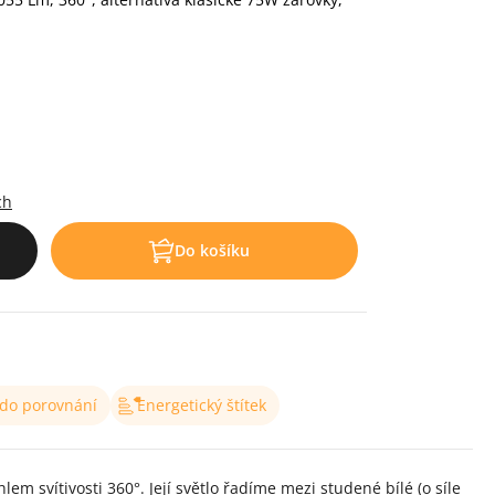
.
ch
Do košíku
 do porovnání
Energetický štítek
 svítivosti 360°. Její světlo řadíme mezi studené bílé (o síle