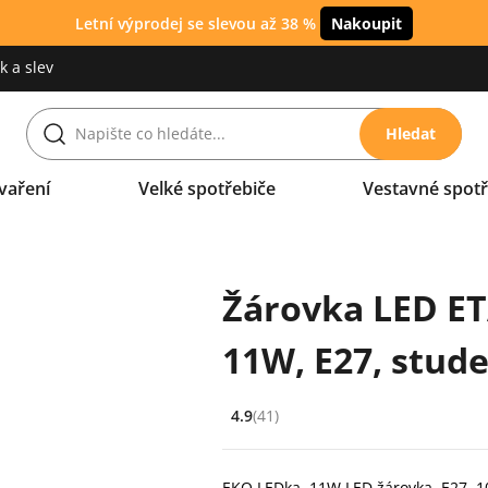
Letní výprodej se slevou až 38 %
Nakoupit
 a slev
Hledat
vaření
Velké spotřebiče
Vestavné spotř
Žárovka LED ET
11W, E27, stude
4.9
(41)
Hodnocení: 4.9 z 5 (41 recenzí)
EKO LEDka, 11W LED žárovka, E27, 10