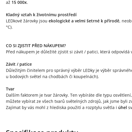
až
15 000x
.
Kladný vztah k životnímu prostředí
LEDkové žárovky jsou
ekologické a velmi šetrné k přírodě
, neob
°C).
CO SI ZJISTIT PŘED NÁKUPEM?
Před nákupem je důležité zjistit si závit / patici, která odpovíd
Závit / patice
Důležitým činitelem pro správný výběr LEDky je výběr správnéh
u bodových světel na chodbách či koupelnách).
Tvar
Dalším faktorem je tvar žárovky. Ten vybíráte dle typu osvětlen
můžete vybírat ze všech tvarů světelných zdrojů, jak jsme byli zv
Zajímat by vás mohl z hlediska použití a rozptylu světla i
úhel
sv