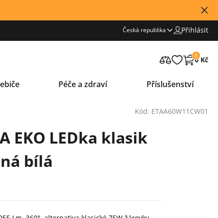
Přihlásit
Česká republika
0
0 Kč
ebiče
Péče a zdraví
Příslušenství
Kód: ETAA60W11CW01
A EKO LEDka klasik
ná bílá
55 Lm, 360°, alternativa klasické 75W žárovky,