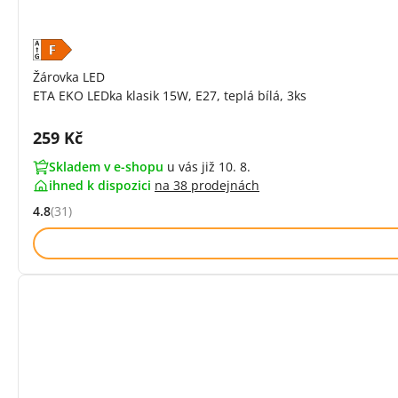
Žárovka LED
ETA EKO LEDka klasik 15W, E27, teplá bílá, 3ks
Cena s DPH:
259 Kč
Skladem v e-shopu
u vás již 10. 8.
ihned k dispozici
na
38 prodejnách
4.8
(31)
Hodnocení: 4.8 z 5 (31 recenzí)