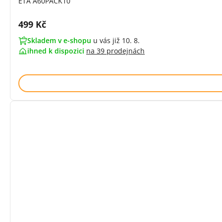
ETA A60PACK10
Cena s DPH:
499 Kč
Skladem v e-shopu
u vás již 10. 8.
ihned k dispozici
na
39 prodejnách