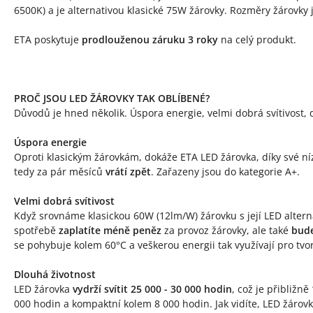
6500K) a je alternativou klasické 75W žárovky. Rozměry žárovky
ETA poskytuje
prodlouženou záruku 3 roky
na celý produkt.
PROČ JSOU LED ŽÁROVKY TAK OBLÍBENÉ?
Důvodů je hned několik. Úspora energie, velmi dobrá svítivost, d
Úspora energie
Oproti klasickým žárovkám, dokáže ETA LED žárovka, díky své n
tedy za pár měsíců
vrátí zpět
. Zařazeny jsou do kategorie A+.
Velmi dobrá svítivost
Když srovnáme klasickou 60W (12lm/W) žárovku s její LED alterna
spotřebě
zaplatíte méně peněz
za provoz žárovky, ale také
bude
se pohybuje kolem 60°C a veškerou energii tak využívají pro tvo
Dlouhá životnost
LED žárovka
vydrží svítit 25 000 - 30 000 hodin
, což je přibližně
000 hodin a kompaktní kolem 8 000 hodin. Jak vidíte, LED žárov