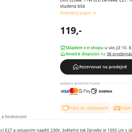
studená bílá
Podrobný popis
119,-
Skladem v e-shopu
u vás již 10. 8
ihned k dispozici
na
38 prodejná
Rezervovat na prodejně
GARANCE BEZPEČNÉ PLATBY
Přidat do oblíbených
Přidat
 a hodnocení
27 a vstupním napětí 230V. Světelný tok žárovky je 1055 Lm s úhlem