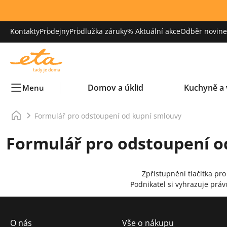
Kontakty
Prodejny
Prodlužka záruky
% Aktuální akce
Odběr novinek
Domov a úklid
Kuchyně a 
Menu
Formulář pro odstoupení od kupní smlouvy
Formulář pro odstoupení o
Zpřístupnění tlačítka p
Podnikatel si vyhrazuje prá
O nás
Vše o nákupu