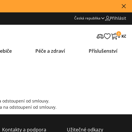
Přihlásit
Česká republika
0
0 Kč
ebiče
Péče a zdraví
Příslušenství
a odstoupení od smlouvy.
va na odstoupení od smlouvy.
Kontakty a podpora
Užitečné odkazy