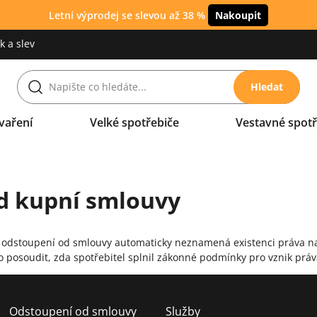
Letní výprodej se slevou až 38 %
Nakoupit
 a slev
Hledat
vaření
Velké spotřebiče
Vestavné spotř
d kupní smlouvy
ro odstoupení od smlouvy automaticky neznamená existenci práva n
vo posoudit, zda spotřebitel splnil zákonné podmínky pro vznik prá
Odstoupení od smlouvy
Služby