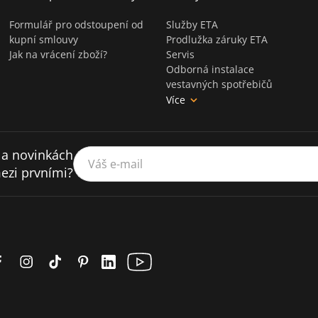
Formulář pro odstoupení od
Služby ETA
kupní smlouvy
Prodlužka záruky ETA
Jak na vrácení zboží?
Servis
Odborná instalace
vestavných spotřebičů
Více
 a novinkách
Váš e-mail
ezi prvními?