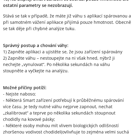
ostatní parametry se nezobrazují.
Stává se tak v případě, že máte již váhu s aplikací spárovanou a
při samotném vážení aplikace přijímá pouze hmotnost. Obecně
se tak děje při chybné analýze tuku.
Správný postup a chování váhy:
1) Zapněte aplikaci a ujistěte se, že jsou zařízení spárovány
2) Zapněte váhu – nestoupejte na ni však hned, nýbrž ji
nechejte „vynulovat“. Po několika sekundách na váhu
stoupněte a vyčkejte na analýzu.
Možné příčiny potíží:
- Nejste naboso;
- Některá Smart zařízení potřebují k průběžnému spárování
více času. Je tedy nutné váhu nejprve zapnout, nechat
„zkalibrovat“ a teprve po několika sekundách stoupnout
chodidly na kovové pásky;
- Některé osoby mohou mít vlivem biologických odlišností
zhoršenou vodivost chodidel(ovlivňuje to zejména velmi suchá