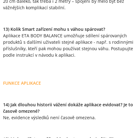
20 cm daleko, tak třeba i 2 metry – spojení by mělo být bez
vážnějších komplikací stabilní.
13) Kolik Smart zařízení mohu s váhou spárovat?
Aplikace ETA BODY BALANCE umožňuje sdílení spárovaných
produktů s dalšími uživateli stejné aplikace - např. s rodinnými
příslušníky, kteří pak mohou používat stejnou váhu. Postupujte
podle instrukcí v návodu k aplikaci.
FUNKCE APLIKACE
14) Jak dlouhou historii vážení dokáže aplikace evidovat? Je to
časově omezené?
Ne, evidence výsledků není časově omezena.