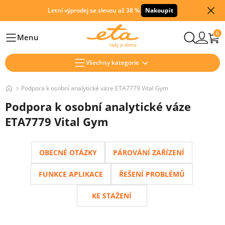
Letní výprodej se slevou až 38 %
Nakoupit
0
Menu
Hlavní
Všechny kategorie
Podpora k osobní analytické váze ETA7779 Vital Gym
Podpora k osobní analytické váze
ETA7779 Vital Gym
OBECNÉ OTÁZKY
PÁROVÁNÍ ZAŘÍZENÍ
FUNKCE APLIKACE
ŘEŠENÍ PROBLÉMŮ
KE STAŽENÍ