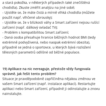
a stará pokožka, v některých případech také znečištěná
chodidla). Zkuste změřit analýzu na jiné sobě;
- Ujistěte se, že máte čistá a mírně vlhká chodidla (můžete
použít např. vlhčené ubrousky);
- Ujistěte se, že v blízkosti váhy a Smart zařízení nejsou rušící
zařízení (např. dálkový ovladač TV);
- Problém s kompatibilitou Smart zařízení;
- Daná osoba přesahuje hranice běžných hodnot BMI (tedy
extrémně podvyživená, nebo naopak extrémní obezita),
případně se jedná o sportovce, u kterých bývá rozložení
tělesných parametrů odlišné od běžné populace.
19) Aplikace na nic nereaguje, přestože vždy fungovala
správně. Jak řešit tento problém?
Situace je pravděpodobně zapříčiněna nějakou změnou ve
vašem Smart zařízení (např. instalace aplikací). Restartujte
aplikaci nebo Smart zařízení, případně ji odinstalujte a znovu
nainstalujte.