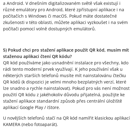
a Android. V dnešním digitalizovaném světě však existují i
různé emulátory pro Android, které zpřístupní aplikace i na
počítačích s Windows či macOS. Pokud máte dostatečné
zkušenosti v této oblasti, můžete aplikaci vyzkoušet i na svém
počítači pomocí volně dostupných emulátorů.
5) Pokud chci pro stažení aplikace použít QR kód, musím mít
staženou aplikaci čtení QR kódu?
QR kód používáme jako usnadnění instalace pro všechny, kdo
rádi tento moderní prvek využívají. K jeho používání však u
některých starších telefonů musíte mít nainstalovánu čtečku
QR kódů (k dispozici je velmi mnoho bezplatných verzí, které
lze snadno a rychle nainstalovat). Pokud pro vás není možnost
použití QR kódu z jakéhokoliv důvodu přijatelná, použijte ke
stažení aplikace standardní způsob přes centrální úložiště
aplikací Google Play / iStore.
U novějších telefonů stačí na QR kód namířit klasickou aplikací
KAMERA (nebo fotoaparát).