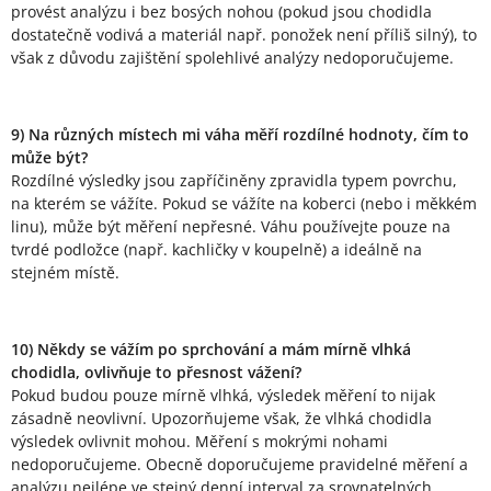
provést analýzu i bez bosých nohou (pokud jsou chodidla
dostatečně vodivá a materiál např. ponožek není příliš silný), to
však z důvodu zajištění spolehlivé analýzy nedoporučujeme.
9) Na různých místech mi váha měří rozdílné hodnoty, čím to
může být?
Rozdílné výsledky jsou zapříčiněny zpravidla typem povrchu,
na kterém se vážíte. Pokud se vážíte na koberci (nebo i měkkém
linu), může být měření nepřesné. Váhu používejte pouze na
tvrdé podložce (např. kachličky v koupelně) a ideálně na
stejném místě.
10) Někdy se vážím po sprchování a mám mírně vlhká
chodidla, ovlivňuje to přesnost vážení?
Pokud budou pouze mírně vlhká, výsledek měření to nijak
zásadně neovlivní. Upozorňujeme však, že vlhká chodidla
výsledek ovlivnit mohou. Měření s mokrými nohami
nedoporučujeme. Obecně doporučujeme pravidelné měření a
analýzu nejlépe ve stejný denní interval za srovnatelných